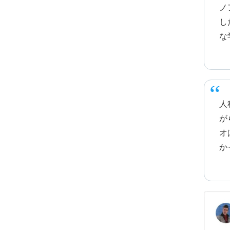
ノ
し
な
人
が
オ
か