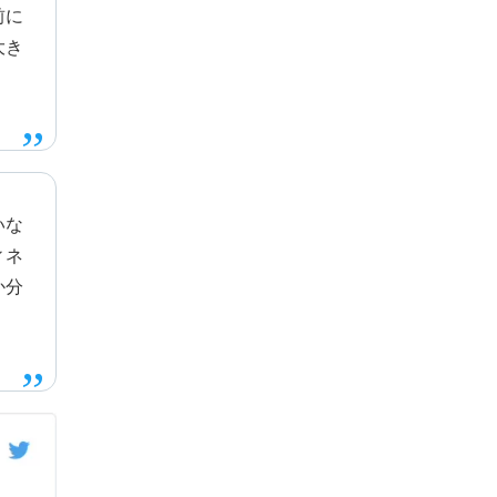
前に
大き
いな
ィネ
か分