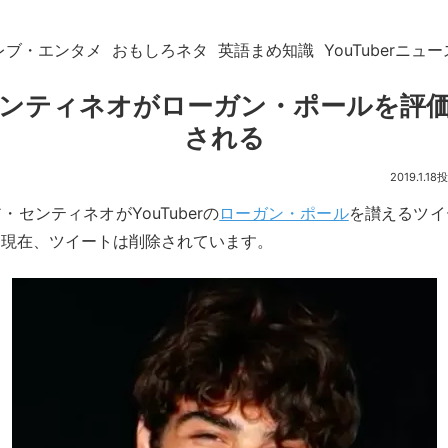
レブ・エンタメ
おもしろネタ
英語まめ知識
YouTuberニュー
ンティネオがローガン・ポールを評
される
2019.1.18
センティネオがYouTuberの
ローガン・ポール
を讃えるツイ
。現在、ツイートは削除されています。