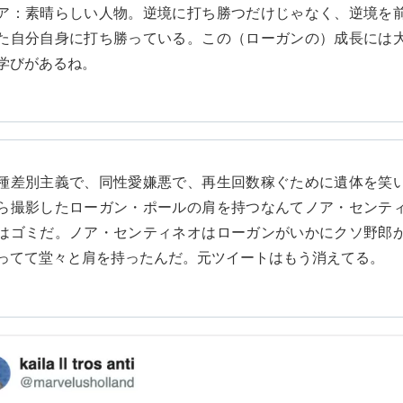
ア：素晴らしい人物。逆境に打ち勝つだけじゃなく、逆境を
た自分自身に打ち勝っている。この（ローガンの）成長には
学びがあるね。
種差別主義で、同性愛嫌悪で、再生回数稼ぐために遺体を笑
ら撮影したローガン・ポールの肩を持つなんてノア・センテ
はゴミだ。ノア・センティネオはローガンがいかにクソ野郎
ってて堂々と肩を持ったんだ。元ツイートはもう消えてる。