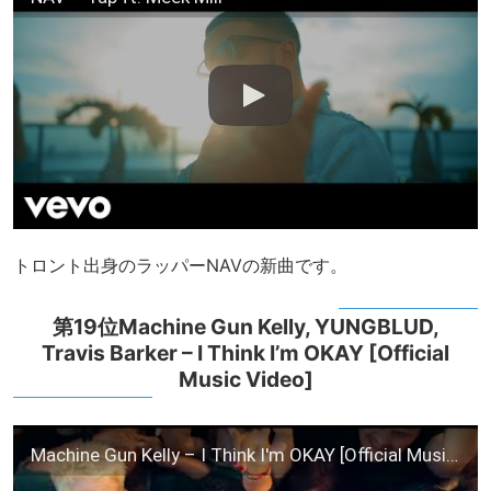
トロント出身のラッパーNAVの新曲です。
第19位Machine Gun Kelly, YUNGBLUD,
Travis Barker – I Think I’m OKAY [Official
Music Video]
Machine Gun Kelly – I Think I'm OKAY [Official Music Video]