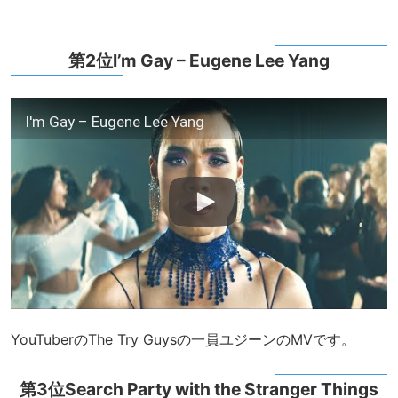
第2位I’m Gay – Eugene Lee Yang
I'm Gay – Eugene Lee Yang
YouTuberのThe Try Guysの一員ユジーンのMVです。
第3位Search Party with the Stranger Things