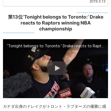
2019.5.13
第13位‘Tonight belongs to Toronto:’ Drake
reacts to Raptors winning NBA
championship
‘Tonight belongs to Toronto:’ Drake reacts to Raptors winning NBA championship
カナダ出身のドレイクがトロント・ラプターズの優勝に感