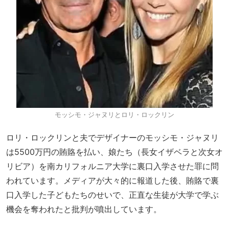
モッシモ・ジャヌリとロリ・ロックリン
ロリ・ロックリンと夫でデザイナーのモッシモ・ジャヌリ
は5500万円の賄賂を払い、娘たち（長女イザベラと次女オ
リビア）を南カリフォルニア大学に裏口入学させた罪に問
われています。メディアが大々的に報道した後、賄賂で裏
口入学した子どもたちのせいで、正直な生徒が大学で学ぶ
機会を奪われたと批判が噴出しています。