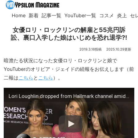
Home
新着
記事一覧
YouTuber一覧
コスメ
炎上
セ
女優ロリ・ロックリンの解雇と55兆円訴
訟、裏口入学した娘はいじめを恐れ退学⁈
2019.3.16
2025.10.29
暗澹たる状況になった女優ロリ・ロックリンと娘で
YouTuberのオリビア・ジェイドの続報をお伝えします（前
二報は
こちら
と
こちら
）。
Lori Loughlin dropped from Hallmark channel amid college scandal