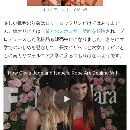
オリビア、ロリ、イザベラ
厳しい批判の対象はロリ・ロックリンだけではありませ
ん。娘オリビアは
企業とのスポンサー契約を解除
され、プ
ロデュースした化粧品も
販売中止
になりました。さらに大
学でのいじめを懸念して、長女イザベラと次女オリビアと
もに南カリフォルニア大学に戻るつもりはないようです。
How Olivia Jade and Isabella Rose Are Dealing With Possible Expulsion From USC