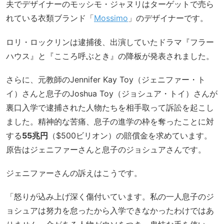
夫でデザイナーのモッシモ・ジャヌリはターゲットで売ら
れている衣類ブランド「
Mossimo
」のデザイナーです。
ロリ・ロックリンは逮捕後、出演していたドラマ『フラー
ハウス』と『こころ呼ぶとき』の降板が発表されました。
さらに、元教師のJennifer Kay Toy（ジェニファー・ト
イ）さんと息子のJoshua Toy（ジョシュア・トイ）さんが
裏口入学で逮捕された人物たちを相手取って訴訟を起こし
ました。精神的な苦痛、息子の進学の枠を奪ったことに対
する
55兆円
（$500ビリオン）の賠償金を求めています。
原告はジェニファーさんと息子のジョシュアさんです。
ジェニファーさんの訴えはこうです。
「怒りが込み上げ深く傷付いています。私の一人息子のジ
ョシュアは努力を怠ったから入学できなかったわけではあ