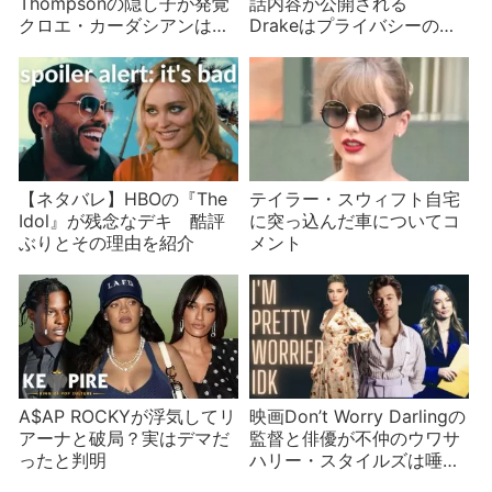
Thompsonの隠し子が発覚
話内容が公開される
クロエ・カーダシアンは無
Drakeはプライバシーの侵
視か
害と批判
【ネタバレ】HBOの『The
テイラー・スウィフト自宅
Idol』が残念なデキ 酷評
に突っ込んだ車についてコ
ぶりとその理由を紹介
メント
A$AP ROCKYが浮気してリ
映画Don’t Worry Darlingの
アーナと破局？実はデマだ
監督と俳優が不仲のウワサ
ったと判明
ハリー・スタイルズは唾を
吐く？