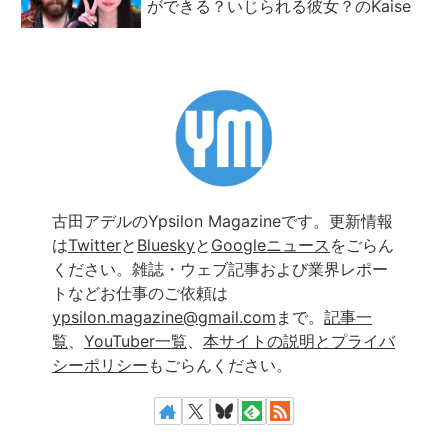
ができる？いじられる彼女？のKaise
古田アデルのYpsilon Magazineです。更新情報
は
Twitter
と
Bluesky
と
Googleニュース
をごらん
ください。雑誌・ウェブ記事および業界レポー
トなどお仕事のご依頼は
ypsilon.magazine@gmail.com
まで。
記事一
覧
、
YouTuber一覧
、
本サイトの説明とプライバ
シーポリシー
もごらんください。