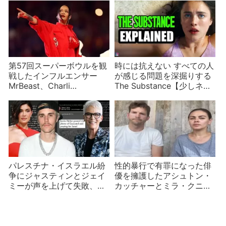
第57回スーパーボウルを観
時には抗えない すべての人
戦したインフルエンサー
が感じる問題を深掘りする
MrBeast、Charli
The Substance【少しネタ
D’Amelio、Jeffree Star
バレ】
CMにも 2023
パレスチナ・イスラエル紛
性的暴行で有罪になった俳
争にジャスティンとジェイ
優を擁護したアシュトン・
ミーが声を上げて失敗、ジ
カッチャーとミラ・クニス
ジとグレタは意外な口撃を
夫妻炎上 公表されると思
受け、テイラーは無関係な
っていなかった？コメント
のに利用される
欄は閉鎖