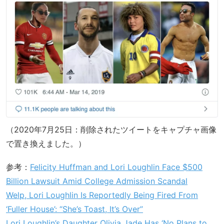
（2020年7月25日：削除されたツイートをキャプチャ画像
で置き換えました。）
参考：
Felicity Huffman and Lori Loughlin Face $500
Billion Lawsuit Amid College Admission Scandal
Welp, Lori Loughlin Is Reportedly Being Fired From
‘Fuller House’: “She’s Toast, It’s Over”
Lori Loughlin’s Daughter Olivia Jade Has ‘No Plans to