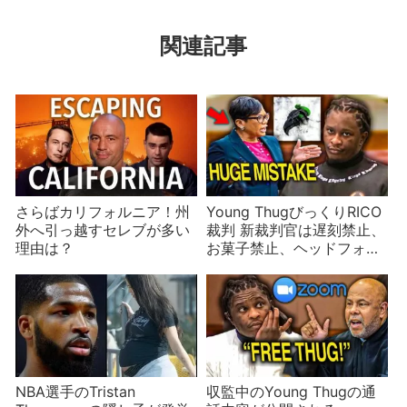
関連記事
さらばカリフォルニア！州
Young ThugびっくりRICO
外へ引っ越すセレブが多い
裁判 新裁判官は遅刻禁止、
理由は？
お菓子禁止、ヘッドフォン
禁止のキビシイ人！学級崩
壊状態解消なるか
NBA選手のTristan
収監中のYoung Thugの通