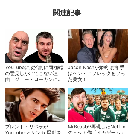
関連記事
YouTubeに政治的に両極端
Jason Nashが婚約 お相手
の意見しか出てこない理
はベン・アフレックをフっ
由 ジョー・ローガンに噛
た美女！
みついたYouTuberのイーサ
ン・クライン
ブレント・リベラが
MrBeastが再現したNetflix
YouTuberとケンカ 騒動を
のヒット作『イカゲーム』