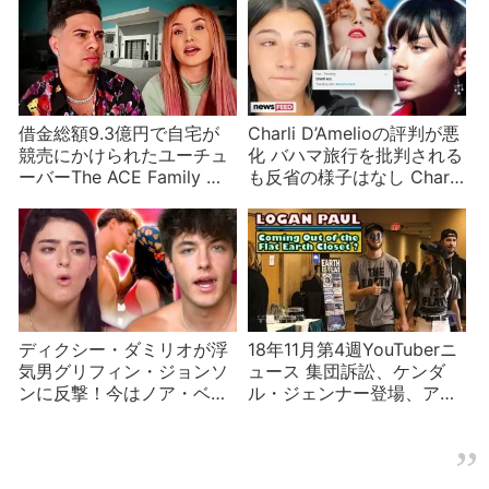
借金総額9.3億円で自宅が
Charli D’Amelioの評判が悪
競売にかけられたユーチュ
化 バハマ旅行を批判される
ーバーThe ACE Family 贅
も反省の様子はなし Charli
沢三昧・放漫経営・ハッタ
XCXと勘違いする
リのツケ
ディクシー・ダミリオが浮
18年11月第4週YouTuberニ
気男グリフィン・ジョンソ
ュース 集団訴訟、ケンダ
ンに反撃！今はノア・ベッ
ル・ジェンナー登場、アカ
クと付き合ってる？
ウント停止など