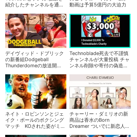
紹介したチャンネルを通報
動画は予算5億円の大迫力
し批判を浴びる
デイヴィッド・ドブリック
Technoblade死去で不謹慎
の新番組Dodgeball
チャンネルが大量投稿 チャ
Thunderdomeの放送開
ンネル削除や寄付の偽造ま
始！ついでに懐かしの大人
で
気番組MXCも紹介
ネイト・ロビンソンとジェ
チャーリー・ダミリオの新
イク・ポールのボクシング
商品は香水のBorn
マッチ KOされた姿がミー
Dreamer ついでに新恋人の
ムに
ウワサ？