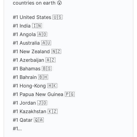
countries on earth 😮
#1 United States 🇺🇸
#1 India 🇮🇳
#1 Angola 🇦🇴
#1 Australia 🇦🇺
#1 New Zealand 🇳🇿
#1 Azerbaijan 🇦🇿
#1 Bahamas 🇧🇸
#1 Bahrain 🇧🇭
#1 Hong-Kong 🇭🇰
#1 Papua New Guinea 🇵🇬
#1 Jordan 🇯🇴
#1 Kazakhstan 🇰🇿
#1 Qatar 🇶🇦
#1…