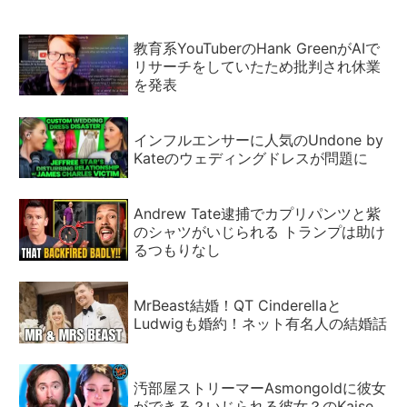
教育系YouTuberのHank GreenがAIで
リサーチをしていたため批判され休業
を発表
インフルエンサーに人気のUndone by
Kateのウェディングドレスが問題に
Andrew Tate逮捕でカプリパンツと紫
のシャツがいじられる トランプは助け
るつもりなし
MrBeast結婚！QT Cinderellaと
Ludwigも婚約！ネット有名人の結婚話
汚部屋ストリーマーAsmongoldに彼女
ができる？いじられる彼女？のKaise