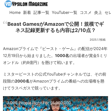
Home
新着
記事一覧
YouTuber一覧
コスメ
炎上
セ
Beast GamesがAmazonで公開！規模でギ
ネス記録更新するも内容は2/10点？
2025.1.1
Amazonプライムで『ビースト・ゲーム』の配信が2024年
12月19日から始まりました。
1000名
の出場者が賞金5ミリ
オンドル（約8億円）を懸けて戦います。
ミスタービーストの公式YouTubeチャンネルでは、その前
段階の
2000名
がAmazonプライムの番組への出場権を懸
けてラスベガスで競っています。
2,000 People Fight For $5,000,000