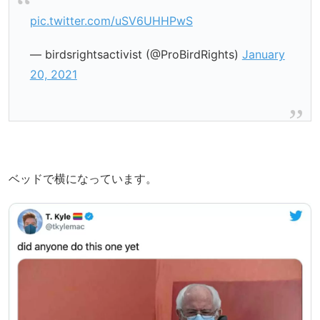
pic.twitter.com/uSV6UHHPwS
— birdsrightsactivist (@ProBirdRights)
January
20, 2021
ベッドで横になっています。