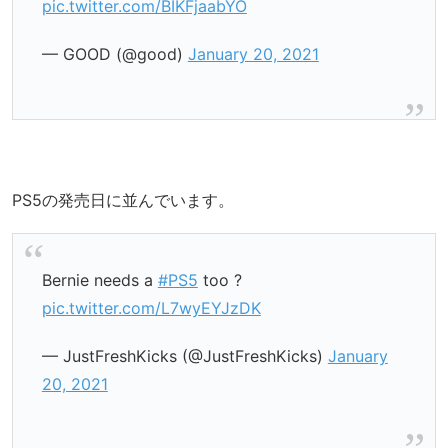
pic.twitter.com/BIKFjaabYO
— GOOD (@good)
January 20, 2021
PS5の発売日に並んでいます。
Bernie needs a
#PS5
too ?
pic.twitter.com/L7wyEYJzDK
— JustFreshKicks (@JustFreshKicks)
January
20, 2021