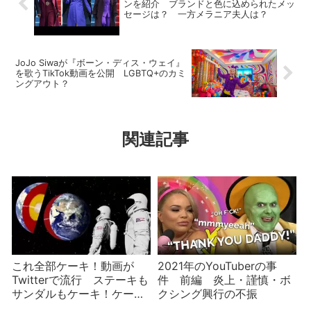
ンを紹介 ブランドと色に込められたメッ
セージは？ 一方メラニア夫人は？
JoJo Siwaが『ボーン・ディス・ウェイ』
を歌うTikTok動画を公開 LGBTQ+のカミ
ングアウト？
関連記事
これ全部ケーキ！動画が
2021年のYouTuberの事
Twitterで流行 ステーキも
件 前編 炎上・謹慎・ボ
サンダルもケーキ！ケーキ
クシング興行の不振
もケーキ！