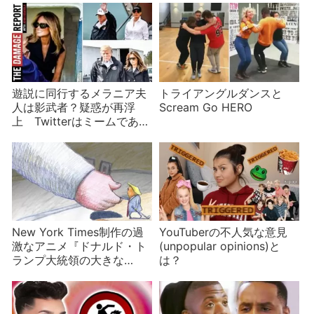
遊説に同行するメラニア夫
トライアングルダンスと
人は影武者？疑惑が再浮
Scream Go HERO
上 Twitterはミームであふ
れる
New York Times制作の過
YouTuberの不人気な意見
激なアニメ『ドナルド・ト
(unpopular opinions)と
ランプ大統領の大きな
は？
「太」統領執務室』