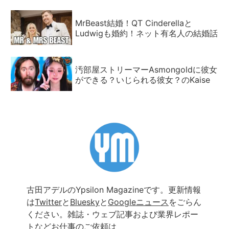
MrBeast結婚！QT Cinderellaと
Ludwigも婚約！ネット有名人の結婚話
汚部屋ストリーマーAsmongoldに彼女
ができる？いじられる彼女？のKaise
古田アデルのYpsilon Magazineです。更新情報
は
Twitter
と
Bluesky
と
Googleニュース
をごらん
ください。雑誌・ウェブ記事および業界レポー
トなどお仕事のご依頼は