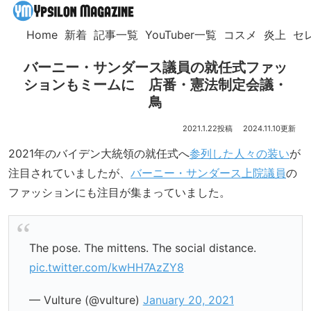
Home
新着
記事一覧
YouTuber一覧
コスメ
炎上
セ
バーニー・サンダース議員の就任式ファッ
ションもミームに 店番・憲法制定会議・
鳥
2021.1.22
2024.11.10
2021年のバイデン大統領の就任式へ
参列した人々の装い
が
注目されていましたが、
バーニー・サンダース上院議員
の
ファッションにも注目が集まっていました。
The pose. The mittens. The social distance.
pic.twitter.com/kwHH7AzZY8
— Vulture (@vulture)
January 20, 2021