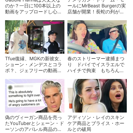
のか？一日に100本以上の
ールにMrBeast Burgerの実
動画をアップロードし心配
店舗が開業！長蛇の列がで
される
きるもモールは曰く付き？
Tfue復縁、MGKの新彼女、
春のストリーマー逮捕まつ
ショーン・メンデスとコラ
り ドバイでイスラエルで
ボ？、ジェフリーの動画シ
ハイチで拘束 もちろん米
リーズまもなく公開など
国でも
YouTuberニュース
偽のヴィーガン商品を売っ
アディソン・レイのスキン
たYouTuberとシェーン・ド
ケア商品とブライス・ホー
ーソンのアパレル商品の問
ルとの破局