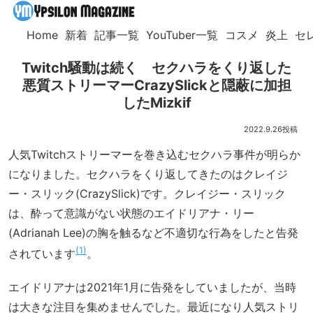
Home
新着
記事一覧
YouTuber一覧
コスメ
炎上
セ
Twitch騒動は続く セクハラをくり返した
悪質ストリーマーCrazySlickと隠蔽に加担
したMizkif
2022.9.26
人気Twitchストリーマーを巻き込むセクハラ事件が明らか
になりました。セクハラをくり返してきたのはクレイジ
ー・スリック(CrazySlick)です。クレイジー・スリック
は、酔って意識がない状態のエイドリアナ・リー
(Adrianah Lee)の胸を触るなど不適切な行為をしたと告発
1
されています
。
エイドリアナは2021年1月に告発をしていましたが、当時
は大きな注目を集めませんでした。最近になり人気ストリ