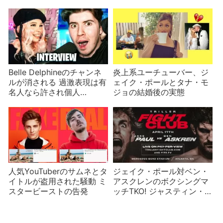
題
Belle Delphineのチャンネ
炎上系ユーチューバー、ジ
ルが消される 過激表現は有
ェイク・ポールとタナ・モ
名人なら許され個人
ジョの結婚後の実態
YouTuberは禁止？
人気YouTuberのサムネとタ
ジェイク・ポール対ベン・
イトルが盗用された騒動 ミ
アスクレンのボクシングマ
スタービーストの告発
ッチTKO! ジャスティン・
ビーバーなど豪華ゲストも