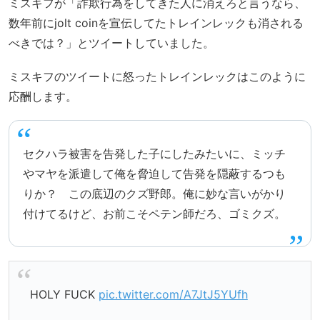
ミスキフが「詐欺行為をしてきた人に消えろと言うなら、
数年前にjolt coinを宣伝してたトレインレックも消される
べきでは？」とツイートしていました。
ミスキフのツイートに怒ったトレインレックはこのように
応酬します。
セクハラ被害を告発した子にしたみたいに、ミッチ
やマヤを派遣して俺を脅迫して告発を隠蔽するつも
りか？ この底辺のクズ野郎。俺に妙な言いがかり
付けてるけど、お前こそペテン師だろ、ゴミクズ。
HOLY FUCK
pic.twitter.com/A7JtJ5YUfh