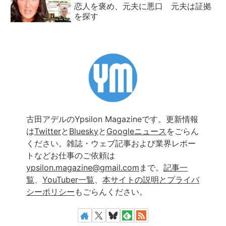
恋人を褒め、元夫に悪口 元夫は証拠
を探す
古田アデルのYpsilon Magazineです。更新情報
は
Twitter
と
Bluesky
と
Googleニュース
をごらん
ください。雑誌・ウェブ記事および業界レポー
トなどお仕事のご依頼は
ypsilon.magazine@gmail.com
まで。
記事一
覧
、
YouTuber一覧
、
本サイトの説明とプライバ
シーポリシー
もごらんください。