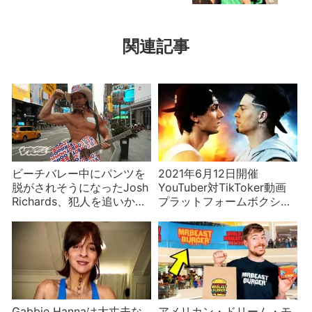
は…
関連記事
ビーチバレー中にパンツを
2021年6月12日開催
脱がされそうになったJosh
YouTuber対TikToker動画
Richards、犯人を追いかけ
プラットフォームボクシン
てボコる ついでにパンツ
グ対決の結果！
を脱がされそうになった別
の有名人の話も
Gabbie Hannaは大丈夫な
アメリカン・ドリーム・モ