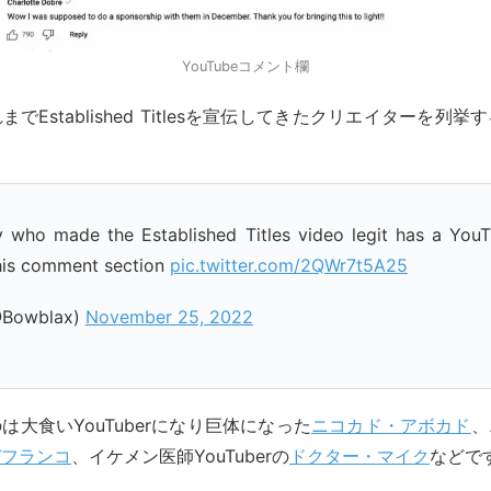
YouTubeコメント欄
でEstablished Titlesを宣伝してきたクリエイターを列
y who made the Established Titles video legit has a YouTu
 his comment section
pic.twitter.com/2QWr7t5A25
@Bowblax)
November 25, 2022
は大食いYouTuberになり巨体になった
ニコカド・アボカド
、
デフランコ
、イケメン医師YouTuberの
ドクター・マイク
などで