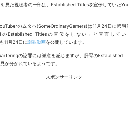
た視聴者の一部は、Established Titlesを宣伝していたYo
Tuberのムタハ(SomeOrdinaryGamers)は11月24日
Established Titlesの宣伝をしない」と宣言し
ngも11月24日に
謝罪動画
を公開しています。
arteringの謝罪には誠意を感じますが、肝腎のEstablished T
意見が分かれているようです。
スポンサーリンク