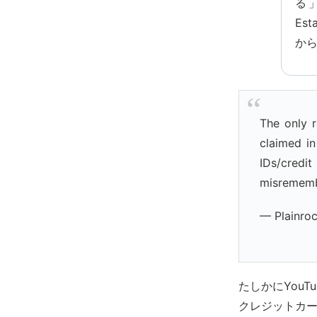
る
Es
か
The only 
claimed in
IDs/credit
misrememb
— Plainro
たしかにYouTub
クレジットカ