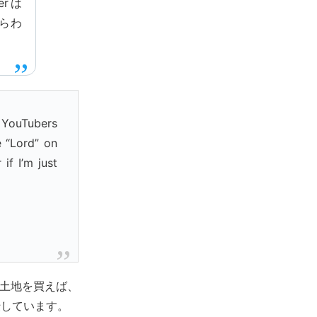
rは
からわ
 YouTubers
e “Lord” on
if I’m just
lesで土地を買えば、
伝しています。