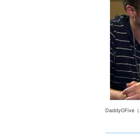
DaddyOFiv