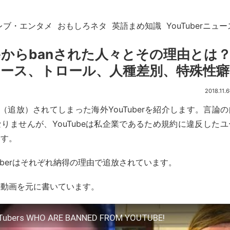
レブ・エンタメ
おもしろネタ
英語まめ知識
YouTuberニュー
ubeからbanされた人々とその理由とは
ース、トロール、人種差別、特殊性
2018.11.6
ban（追放）されてしまった海外YouTuberを紹介します。言
りませんが、YouTubeは私企業であるため規約に違反した
ます。
Tuberはそれぞれ納得の理由で追放されています。
の動画を元に書いています。
uTubers WHO ARE BANNED FROM YOUTUBE!