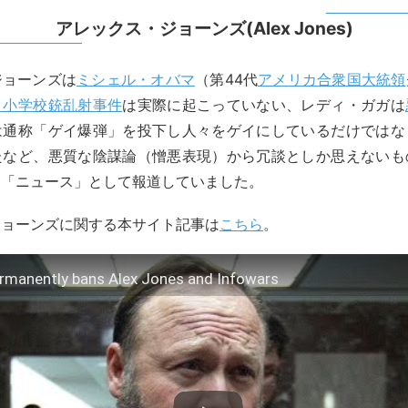
アレックス・ジョーンズ(Alex Jones)
ジョーンズは
ミシェル・オバマ
（第44代
アメリカ合衆国大統領
ク小学校銃乱射事件
は実際に起こっていない、レディ・ガガは
は通称「ゲイ爆弾」を投下し人々をゲイにしているだけではな
たなど、悪質な陰謀論（憎悪表現）から冗談としか思えないも
題「ニュース」として報道していました。
ジョーンズに関する本サイト記事は
こちら
。
ermanently bans Alex Jones and Infowars