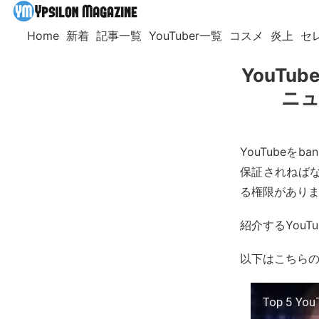
Home
新着
記事一覧
YouTuber一覧
コスメ
炎上
セ
YouT
ニュ
YouTubeを
保証されねばな
る権限があり
紹介するYou
以下はこちら
Top 5 Yo