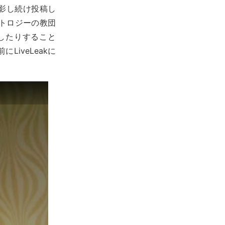
く撮影し続け投稿し
トロジーの教団
したりすること
iveLeakに