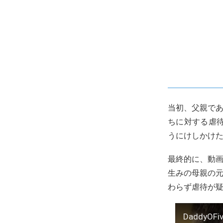
当初、父親で
ちに対する虐
うにけしかけ
最終的に、動画
生みの母親の元
わらず虐待が疑
DaddyOFiv