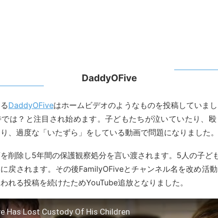
DaddyOFive
ある
DaddyOFive
はホームビデオのようなものを投稿していまし
待では？と注目され始めます。子どもたちが泣いていたり、殴
たり、過度な「いたずら」をしている動画で問題になりました
を削除し5年間の保護観察処分を言い渡されます。5人の子ど
に戻されます。その後FamilyOFiveとチャンネル名を改め活
われる投稿を続けたためYouTube追放となりました。
e Has Lost Custody Of His Children