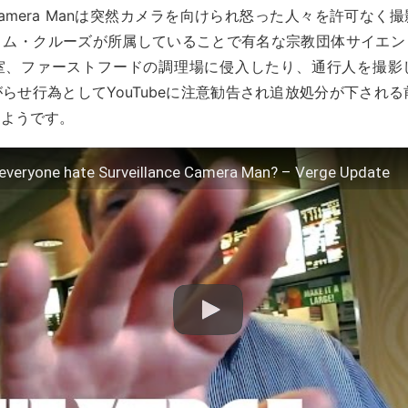
ance Camera Manは突然カメラを向けられ怒った人々を許可な
トム・クルーズが所属していることで有名な宗教団体サイエン
室、ファーストフードの調理場に侵入したり、通行人を撮影
らせ行為としてYouTubeに注意勧告され追放処分が下される前にL
たようです。
everyone hate Surveillance Camera Man? – Verge Update