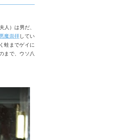
夫人）は男だ、
悪魔崇拝
してい
く蛙までゲイに
のまで、ウソ八