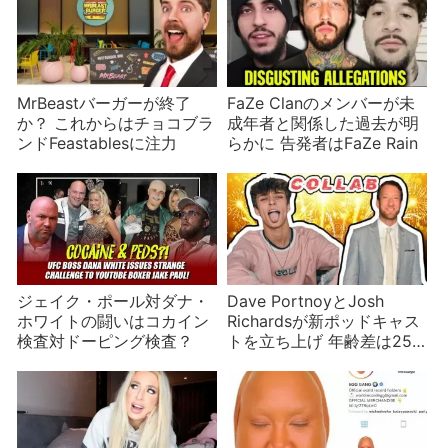
MrBeastバーガーが終了
FaZe Clanのメンバーが未
か？ これからはチョコブラ
成年者と関係した過去が明
ンドFeastablesに注力
らかに 告発者はFaZe Rain
ジェイク・ポール対ダナ・
Dave PortnoyとJosh
ホワイトの闘いはコカイン
Richardsが新ポッドキャス
検査対ドーピング検査？
トを立ち上げ 年齢差は25
歳