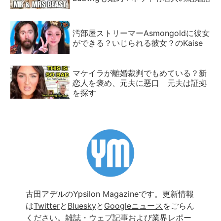
汚部屋ストリーマーAsmongoldに彼女
ができる？いじられる彼女？のKaise
マケイラが離婚裁判でもめている？新
恋人を褒め、元夫に悪口 元夫は証拠
を探す
古田アデルのYpsilon Magazineです。更新情報
は
Twitter
と
Bluesky
と
Googleニュース
をごらん
ください。雑誌・ウェブ記事および業界レポー