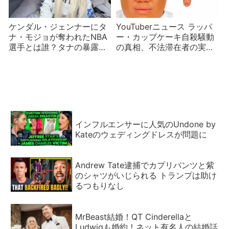
ケンダル・ジェンナーにタ
YouTuberニュース ラッパ
ナ・モジョが奪われたNBA
ー・カップケーキ自殺騒動
選手とは誰？タナの暴露で
の真相、不法滞在者の実態
ファンが推理
など
インフルエンサーに人気のUndone by
Kateのウェディングドレスが問題に
Andrew Tate逮捕でカプリパンツと紫
のシャツがいじられる トランプは助け
るつもりなし
MrBeast結婚！QT Cinderellaと
Ludwigも婚約！ネット有名人の結婚話