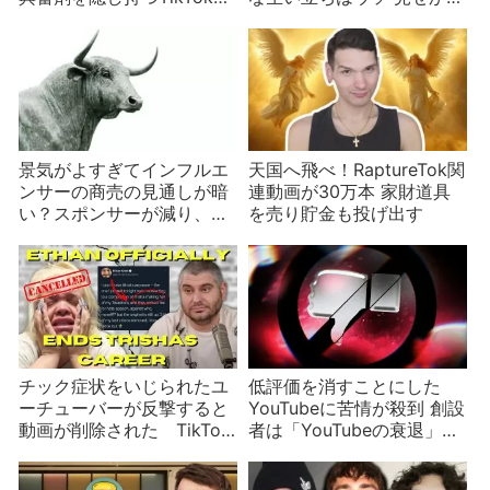
ンフルエンサー
のボディ・ポジティビティ
景気がよすぎてインフルエ
天国へ飛べ！RaptureTok関
ンサーの商売の見通しが暗
連動画が30万本 家財道具
い？スポンサーが減り、大
を売り貯金も投げ出す
幅収入減を訴える
チック症状をいじられたユ
低評価を消すことにした
ーチューバーが反撃すると
YouTubeに苦情が殺到 創設
動画が削除された TikTok
者は「YouTubeの衰退」を
チックの正体は？
警告