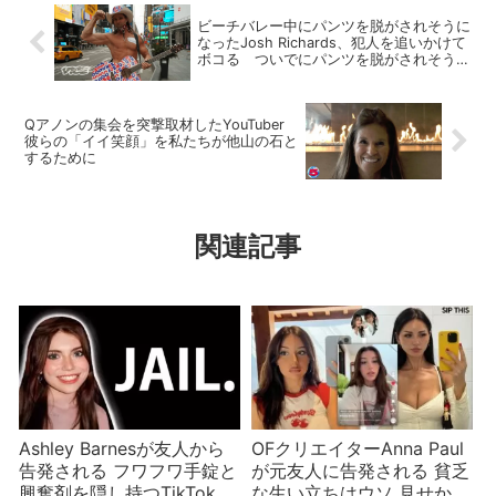
ビーチバレー中にパンツを脱がされそうに
なったJosh Richards、犯人を追いかけて
ボコる ついでにパンツを脱がされそうに
なった別の有名人の話も
Qアノンの集会を突撃取材したYouTuber
彼らの「イイ笑顔」を私たちが他山の石と
するために
関連記事
Ashley Barnesが友人から
OFクリエイターAnna Paul
告発される フワフワ手錠と
が元友人に告発される 貧乏
興奮剤を隠し持つTikTokイ
な生い立ちはウソ 見せかけ