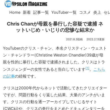
Home
新着
記事一覧
YouTuber一覧
コスメ
炎上
セ
Chris Chanが母親を暴行した容疑で逮捕 ネ
ットいじめ・いじりの悲惨な結末か
2021.8.3
2022.2.13
YouTuberのクリス・チャン、本名クリスティン・ウェスト
ン・チャンドラー(Christine Weston Chandler)39歳が母
親を性的に暴行した容疑で逮捕されました。クリスはトラ
1
ンスジェンダーの女性であると告白しています
。
こちら
の記事
の続報です。
クリスは2000年代からネットで活動してきたクリエイター
ですが、問題行動をくり返した結果、大量のアンチがいま
す。クリスの行動を逐一アーカイブしていじるサイト
(CWCki)や、クリスの奇行をまとめたドキュメンタリーを