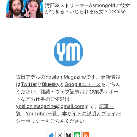
汚部屋ストリーマーAsmongoldに彼女
ができる？いじられる彼女？のKaise
古田アデルのYpsilon Magazineです。更新情報
は
Twitter
と
Bluesky
と
Googleニュース
をごらん
ください。雑誌・ウェブ記事および業界レポー
トなどお仕事のご依頼は
ypsilon.magazine@gmail.com
まで。
記事一
覧
、
YouTuber一覧
、
本サイトの説明とプライバ
シーポリシー
もごらんください。