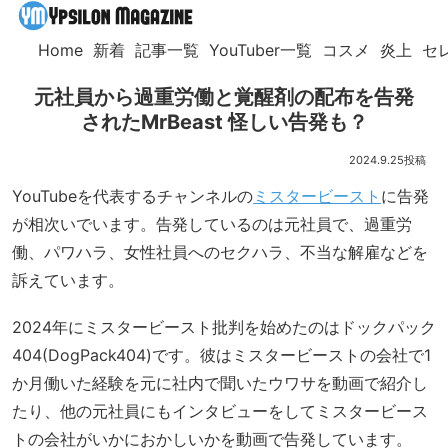
Home
新着
記事一覧
YouTuber一覧
コスメ
炎上
セ
元社員から過重労働と覚醒剤の配布を告発
されたMrBeast 怪しい告発も？
2024.9.25
YouTubeを代表するチャンネルの
ミスタービースト
に告発
が相次いでいます。告発しているのは元社員で、過重労
働、パワハラ、女性社員へのセクハラ、不当な解雇などを
訴えています。
2024年にミスタービースト批判を始めたのはドックパック
404(DogPack404)です。彼はミスタービーストの会社で1
か月働いた経験を元に社内で聞いたウワサを動画で紹介し
たり、他の元社員にもインタビューをしてミスタービース
トの会社がいかにおかしいかを動画で告発しています。