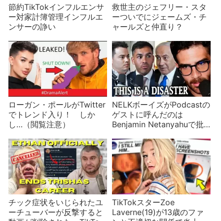
節約TikTokインフルエンサ
救世主のジェフリー・スタ
ー対家計簿管理インフルエ
ーついでにジェームズ・チ
ンサーの諍い
ャールズと仲直り？
ローガン・ポールがTwitter
NELKボーイズがPodcastの
でトレンド入り！ しか
ゲストに呼んだのは
し…（閲覧注意）
Benjamin Netanyahuで批
判される
チック症状をいじられたユ
TikTokスターZoe
ーチューバーが反撃すると
Laverne(19)が13歳のファ