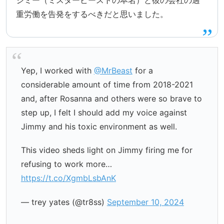
ジミー（ミスタービーストの本名）と彼の会社の過
重労働を告発をするべきだと思いました。
Yep, I worked with
@MrBeast
for a
considerable amount of time from 2018-2021
and, after Rosanna and others were so brave to
step up, I felt I should add my voice against
Jimmy and his toxic environment as well.
This video sheds light on Jimmy firing me for
refusing to work more…
https://t.co/XgmbLsbAnK
— trey yates (@tr8ss)
September 10, 2024