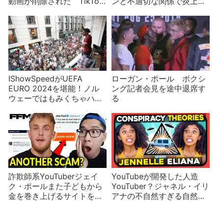
動画が削除された TikTok
ンと不適切な関係で炎上
チックの正体は？
否定するも証拠が流出
IShowSpeedがUEFA
ローガン・ポール ボクシ
EURO 2024を堪能！ノル
ング記者会見を途中退席す
ウェーではもみくちゃハン
る
ガリーでは中指を立てられ
アイルランドで鼻毛脱毛
詐欺師系YouTuberジェイ
YouTubeが開発した人造
ク・ポールまた子どもから
YouTuber？ジャネル・イリ
金を巻き上げるサイトを開
アナの不自然すぎる自然さ
設
【YouTubeのアルゴリズム
的不正part4/5】