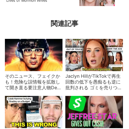
Lives of Mormon Wives
関連記事
そのニュース、フェイクか
Jaclyn HillがTikTokで再生
も！危険な誤情報を拡散し
回数の低下を愚痴るも逆に
て開き直る要注意人物Def
批判される ゴミを売りつけ
Noodles
て大儲けするのは好感度が
低い