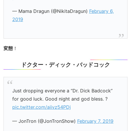
— Mama Dragun (@NikitaDragun)
February 6,
2019
変態
！
ドクター・ディック・バッドコック
Just dropping everyone a “Dr. Dick Badcock”
for good luck. Good night and god bless. ?
pic.twitter.com/aiivz54PDj
— JonTron (@JonTronShow)
February 7, 2019