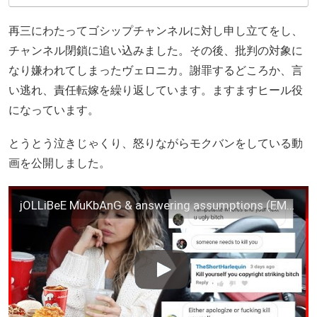
再三にわたってゴシップチャンネルに対し申し立てをし、
チャンネル閉鎖に追い込みました。その後、批判の対象に
なり嫌われてしまったヴェロニカ。謝罪するどころか、言
い逃れ、責任転嫁を繰り返しています。ますますヒール役
になっています。
とうとう泣きじゃくり、怒りながらモクバンをしている動
画を公開しました。
jOLLiBeE MuKbAnG & answering assumptions (EMOTIONAL) UPDATE / CAR MUKBANG