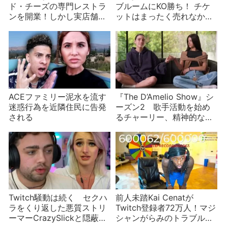
ド・チーズの専門レストラ
ブルームにKO勝ち！ チケ
ンを開業！しかし実店舗な
ットはまったく売れなかっ
しのゴースト・キッチン
たボクシングイベント
ACEファミリー泥水を流す
『The D’Amelio Show』シ
迷惑行為を近隣住民に告発
ーズン2 歌手活動を始め
される
るチャーリー、精神的な問
題を打ち明けるディクシ
ー、業界は視界不良
Twitch騒動は続く セクハ
前人未踏Kai Cenatが
ラをくり返した悪質ストリ
Twitch登録者72万人！マジ
ーマーCrazySlickと隠蔽に
シャンがらみのトラブルの