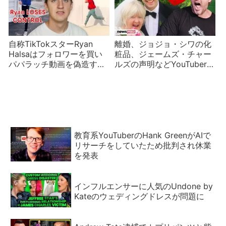
自称TikTokスターRyan
離婚、ジョジョ・シワの化
Halsaはフォロワーを買い
粧品、ジェームズ・チャー
パパラッチ動画を偽造する
ルズの声明などYouTuberニ
偽インフルエンサー
ュース
教育系YouTuberのHank GreenがAIで
リサーチをしていたため批判され休業
を発表
インフルエンサーに人気のUndone by
Kateのウェディングドレスが問題に