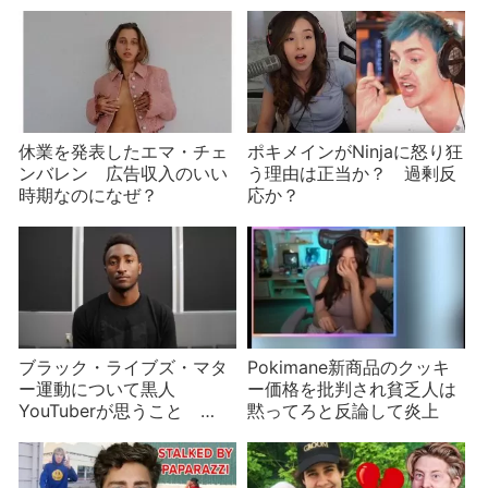
加担したMizkif
真相は？
休業を発表したエマ・チェ
ポキメインがNinjaに怒り狂
ンバレン 広告収入のいい
う理由は正当か？ 過剰反
時期なのになぜ？
応か？
ブラック・ライブズ・マタ
Pokimane新商品のクッキ
ー運動について黒人
ー価格を批判され貧乏人は
YouTuberが思うこと
黙ってろと反論して炎上
Marques Brownleeほか