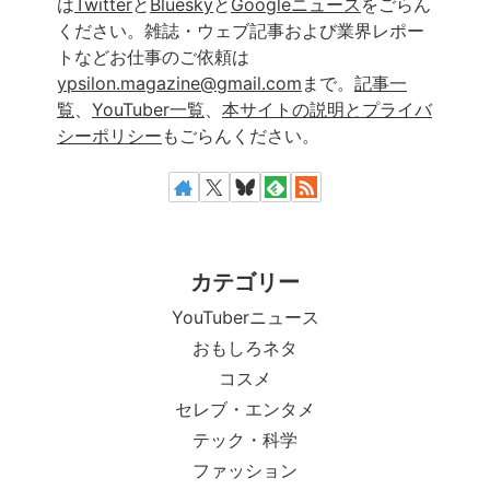
は
Twitter
と
Bluesky
と
Googleニュース
をごらん
ください。雑誌・ウェブ記事および業界レポー
トなどお仕事のご依頼は
ypsilon.magazine@gmail.com
まで。
記事一
覧
、
YouTuber一覧
、
本サイトの説明とプライバ
シーポリシー
もごらんください。
カテゴリー
YouTuberニュース
おもしろネタ
コスメ
セレブ・エンタメ
テック・科学
ファッション