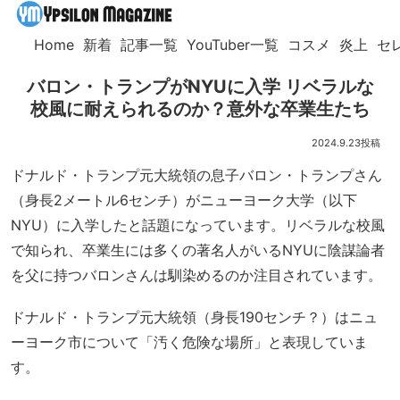
Home
新着
記事一覧
YouTuber一覧
コスメ
炎上
セ
バロン・トランプがNYUに入学 リベラルな
校風に耐えられるのか？意外な卒業生たち
2024.9.23
ドナルド・トランプ元大統領の息子バロン・トランプさん
（身長2メートル6センチ）がニューヨーク大学（以下
NYU）に入学したと話題になっています。リベラルな校風
で知られ、卒業生には多くの著名人がいるNYUに陰謀論者
を父に持つバロンさんは馴染めるのか注目されています。
ドナルド・トランプ元大統領（身長190センチ？）はニュ
ーヨーク市について「汚く危険な場所」と表現していま
す。