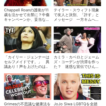
Chappell Roanの護衛が11
テイラー・スウィフト現象
歳を泣かせて出禁に？中傷
で友人と決別、「許す」と
キャンペーンか、妥当な批
メッセージ 一方キムへの
判か？
恨みが歌に
「カイリー・ジェンナーは
カミラ・カベロとジェーム
セルフメイドです。」 異
ズ・コーデンが渋滞を作っ
議あり！声を上げたのは‥
た？ 迷惑な宣伝でひんし
ゅくを買うセレブ
Grimesの不思議な健康法を
JoJo Siwa LGBTQを全踏