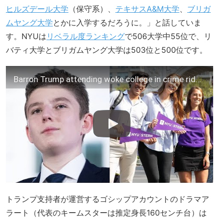
ヒルズデール大学
（保守系）、
テキサスA&M大学
、
ブリガ
ムヤング大学
とかに入学するだろうに。」と話していま
す。NYUは
リベラル度ランキング
で506大学中55位で、リ
バティ大学とブリガムヤング大学は503位と500位です。
Barron Trump attending woke college in crime riddled hellscape city
トランプ支持者が運営するゴシップアカウントのドラマア
ラート（代表のキームスターは推定身長160センチ台）は