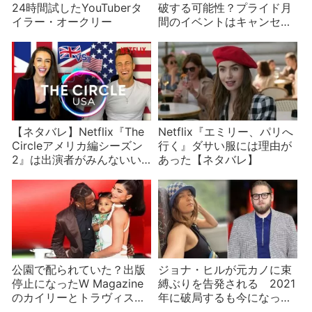
24時間試したYouTuberタ
破する可能性？プライド月
イラー・オークリー
間のイベントはキャンセ
ル、マイリーに苦言
【ネタバレ】Netflix『The
Netflix『エミリー、パリへ
Circleアメリカ編シーズン
行く』ダサい服には理由が
2』は出演者がみんないい
あった【ネタバレ】
人すぎて盛り上がりがイマ
イチ
公園で配られていた？出版
ジョナ・ヒルが元カノに束
停止になったW Magazine
縛ぶりを告発される 2021
のカイリーとトラヴィスの
年に破局するも今になって
写真がリーク？
公表され批判が集まる