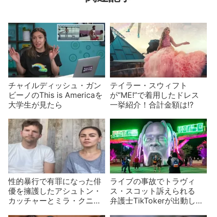
チャイルディッシュ・ガン
テイラー・スウィフト
ビーノのThis is Americaを
が“ME!”で着用したドレス
大学生が見たら
一挙紹介！合計金額は⁉︎
性的暴行で有罪になった俳
ライブの事故でトラヴィ
優を擁護したアシュトン・
ス・スコット訴えられる
カッチャーとミラ・クニス
弁護士TikTokerが出動し悪
夫妻炎上 公表されると思
魔崇拝者説まで浮上