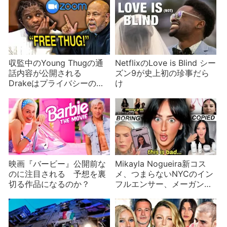
っていなかった？コメント
欄は閉鎖
収監中のYoung Thugの通
NetflixのLove is Blind シー
話内容が公開される
ズン9が史上初の珍事だら
Drakeはプライバシーの侵
け
害と批判
映画『バービー』公開前な
Mikayla Nogueira新コス
のに注目される 予想を裏
メ、つまらないNYCのイン
切る作品になるのか？
フルエンサー、メーガン・
マークルNetflix番組など