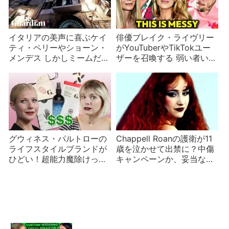
イタリアの美声に喜ぶケイ
俳優ブレイク・ライヴリー
ティ・ペリーやショーン・
がYouTuberやTikTokユー
メンデス しかしミームだっ
ザーを召喚する 弱い者いじ
た
めとの指摘が
グウィネス・パルトローの
Chappell Roanの護衛が11
ライフスタイルブランドが
歳を泣かせて出禁に？中傷
ひどい！超能力魔除けっ
キャンペーンか、妥当な批
て…？
判か？