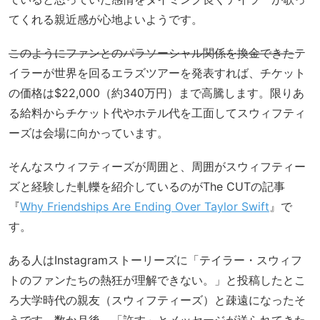
てくれる親近感が心地よいようです。
このようにファンとのパラソーシャル関係を換金できた
テ
イラーが世界を回るエラズツアーを発表すれば、チケット
の価格は$22,000（約340万円）まで高騰します。限りあ
る給料からチケット代やホテル代を工面してスウィフティ
ーズは会場に向かっています。
そんなスウィフティーズが周囲と、周囲がスウィフティー
ズと経験した軋轢を紹介しているのがThe CUTの記事
『
Why Friendships Are Ending Over Taylor Swift
』で
す。
ある人はInstagramストーリーズに「テイラー・スウィフ
トのファンたちの熱狂が理解できない。」と投稿したとこ
ろ大学時代の親友（スウィフティーズ）と疎遠になったそ