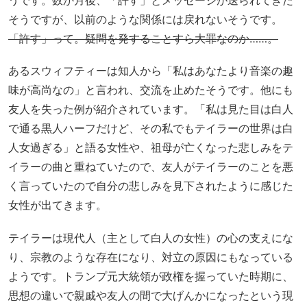
うです。数か月後、「許す」とメッセージが送られてきた
そうですが、以前のような関係には戻れないそうです。
「許す」って。疑問を発することすら大罪なのか……。
あるスウィフティーは知人から「私はあなたより音楽の趣
味が高尚なの」と言われ、交流を止めたそうです。他にも
友人を失った例が紹介されています。「私は見た目は白人
で通る黒人ハーフだけど、その私でもテイラーの世界は白
人女過ぎる」と語る女性や、祖母が亡くなった悲しみをテ
イラーの曲と重ねていたので、友人がテイラーのことを悪
く言っていたので自分の悲しみを見下されたように感じた
女性が出てきます。
テイラーは現代人（主として白人の女性）の心の支えにな
り、宗教のような存在になり、対立の原因にもなっている
ようです。トランプ元大統領が政権を握っていた時期に、
思想の違いで親戚や友人の間で大げんかになったという現