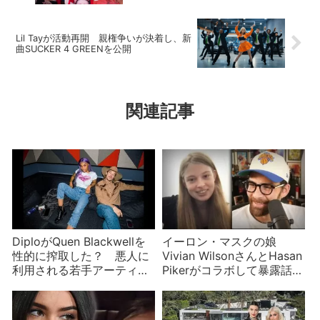
術集会も行われる
Lil Tayが活動再開 親権争いが決着し、新
曲SUCKER 4 GREENを公開
関連記事
DiploがQuen Blackwellを
イーロン・マスクの娘
性的に搾取した？ 悪人に
Vivian WilsonさんとHasan
利用される若手アーティス
Pikerがコラボして暴露話
ト
日本滞在中？