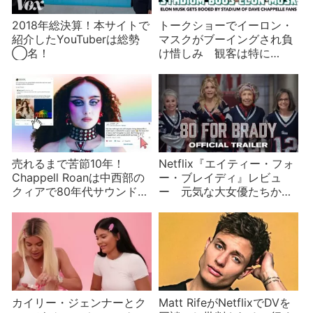
2018年総決算！本サイトで
トークショーでイーロン・
紹介したYouTuberは総勢
マスクがブーイングされ負
◯名！
け惜しみ 観客は特に
wokeではなかった？
売れるまで苦節10年！
Netflix『エイティー・フォ
Chappell Roanは中西部の
ー・ブレイディ』レビュ
クィアで80年代サウンドの
ー 元気な大女優たちから
プリンセス
元気をもらおう！
カイリー・ジェンナーとク
Matt RifeがNetflixでDVを