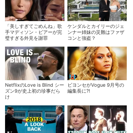
「美しすぎてごめんね」歌
ケンダルとカイリーのジェ
手マディソン・ビアーが完
ンナー姉妹の災難はファザ
璧すぎる外見を謝罪
コンと強盗？
NetflixのLove is Blind シー
ビヨンセがVogue 9月号の
ズン9が史上初の珍事だら
編集長に⁈
け