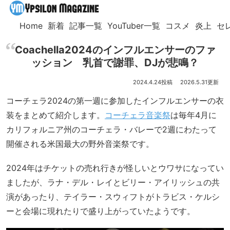
Home
新着
記事一覧
YouTuber一覧
コスメ
炎上
セ
Coachella2024のインフルエンサーのファ
ッション 乳首で謝罪、DJが悲鳴？
2024.4.24
2026.5.31
コーチェラ2024の第一週に参加したインフルエンサーの衣
装をまとめて紹介します。
コーチェラ音楽祭
は毎年4月に
カリフォルニア州のコーチェラ・バレーで2週にわたって
開催される米国最大の野外音楽祭です。
2024年はチケットの売れ行きが怪しいとウワサになってい
ましたが、ラナ・デル・レイとビリー・アイリッシュの共
演があったり、テイラー・スウィフトがトラビス・ケルシ
ーと会場に現れたりで盛り上がっていたようです。