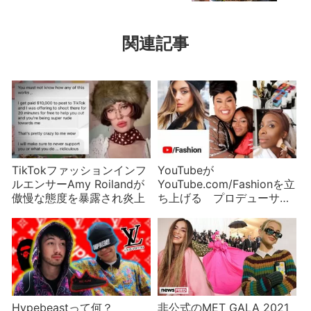
関連記事
TikTokファッションインフ
YouTubeが
ルエンサーAmy Roilandが
YouTube.com/Fashionを立
傲慢な態度を暴露され炎上
ち上げる プロデューサー
は誰？批判の声も紹介
Hypebeastって何？
非公式のMET GALA 2021