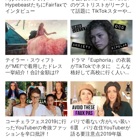
HypebeastたちにFairfaxで
のゲストリストがリークし
インタビュー
て話題に TikTokスターや
YouTuberは場違い？
テイラー・スウィフト
ドラマ『Euphoria』の衣装
が“ME!”で着用したドレス
がTikTokでネタに こんな
一挙紹介！合計金額は⁉︎
格好して高校に行く人いる
の？
コーチェラフェス2019に行
パリで着ない方がいい装い
ったYouTuberの奇抜ファッ
6選 パリ在住YouTuberが
ションを辛口批評！
語る要注意点2019年版