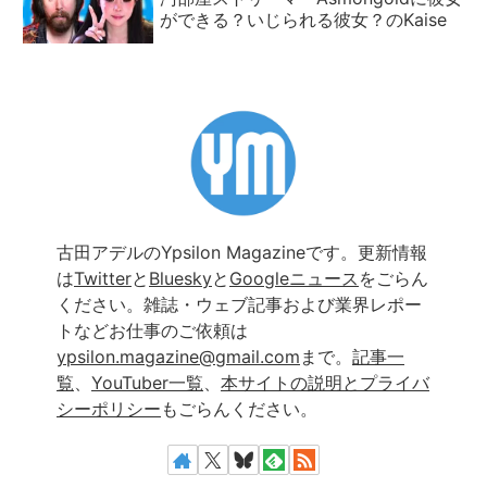
ができる？いじられる彼女？のKaise
古田アデルのYpsilon Magazineです。更新情報
は
Twitter
と
Bluesky
と
Googleニュース
をごらん
ください。雑誌・ウェブ記事および業界レポー
トなどお仕事のご依頼は
ypsilon.magazine@gmail.com
まで。
記事一
覧
、
YouTuber一覧
、
本サイトの説明とプライバ
シーポリシー
もごらんください。