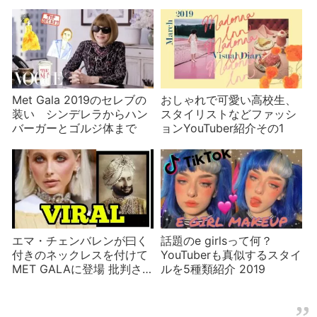
Met Gala 2019のセレブの
おしゃれで可愛い高校生、
装い シンデレラからハン
スタイリストなどファッシ
バーガーとゴルジ体まで
ョンYouTuber紹介その1
エマ・チェンバレンが曰く
話題のe girlsって何？
付きのネックレスを付けて
YouTuberも真似するスタイ
MET GALAに登場 批判さ
ルを5種類紹介 2019
れる