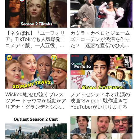
も行われる
【ネタばれ】『ユーフォリ
カミラ・カベロとジェーム
ア』TikTokでも人気爆発！
ズ・コーデンが渋滞を作っ
コメディ版、一人五役、
た？ 迷惑な宣伝でひんし
YouTuberになる、おちょぼ
ゅくを買うセレブ
口
Wicked!むせび泣くプレス
ノア・センティネオ出演の
ツアー トラウマか感動かア
映画“Swiped” 駄作過ぎて
リアナ・グランデとシンシ
YouTuberがいじりまくる
ア・エリヴォ