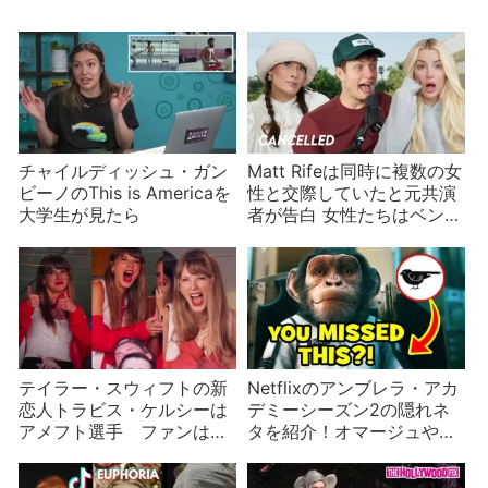
チャイルディッシュ・ガン
Matt Rifeは同時に複数の女
ビーノのThis is Americaを
性と交際していたと元共演
大学生が見たら
者が告白 女性たちはベン図
を作り時系列を検証
テイラー・スウィフトの新
Netflixのアンブレラ・アカ
恋人トラビス・ケルシーは
デミーシーズン2の隠れネ
アメフト選手 ファンはル
タを紹介！オマージュや舞
ールを学ぼうと右往左往
台裏も【ネタバレ】
政治論争も発生し学術集会