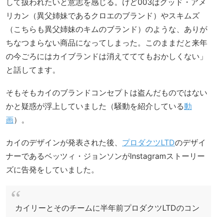
して扱われたいと意志を感じる。けど003はグッド・アメ
リカン（異父姉妹であるクロエのブランド）やスキムズ
（こちらも異父姉妹のキムのブランド）のような、ありが
ちなつまらない商品になってしまった。このままだと来年
の今ごろにはカイブランドは消えてててもおかしくない」
と話してます。
そもそもカイのブランドコンセプトは盗んだものではない
かと疑惑が浮上していました（騒動を紹介している
動
画
）。
カイのデザインが発表された後、
プロダクツLTD
のデザイ
ナーであるベッツィ・ジョンソンがInstagramストーリー
ズに告発をしていました。
カイリーとそのチームに半年前プロダクツLTDのコン