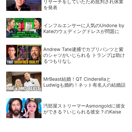
リサーチをしていたため批判され休業
を発表
インフルエンサーに人気のUndone by
Kateのウェディングドレスが問題に
Andrew Tate逮捕でカプリパンツと紫
のシャツがいじられる トランプは助け
るつもりなし
MrBeast結婚！QT Cinderellaと
Ludwigも婚約！ネット有名人の結婚話
汚部屋ストリーマーAsmongoldに彼女
ができる？いじられる彼女？のKaise