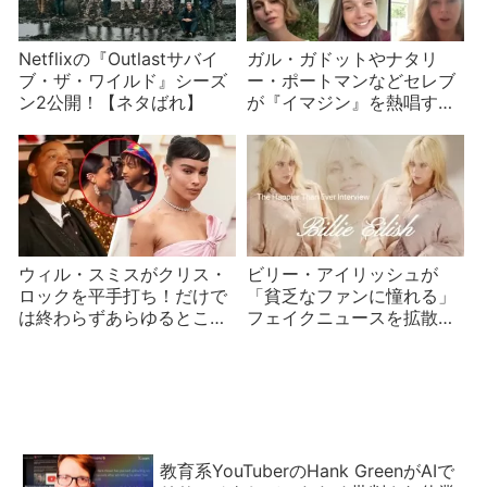
Netflixの『Outlastサバイ
ガル・ガドットやナタリ
ブ・ザ・ワイルド』シーズ
ー・ポートマンなどセレブ
ン2公開！【ネタばれ】
が『イマジン』を熱唱する
動画を公開するも冷ややか
な反応
ウィル・スミスがクリス・
ビリー・アイリッシュが
ロックを平手打ち！だけで
「貧乏なファンに憧れる」
は終わらずあらゆるところ
フェイクニュースを拡散し
に飛び火し批判が批判を生
た投稿に1万件の反響
む
教育系YouTuberのHank GreenがAIで