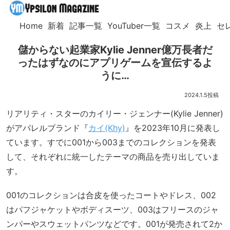
Home
新着
記事一覧
YouTuber一覧
コスメ
炎上
セ
儲からない起業家Kylie Jenner億万長者だ
ったはずなのにアプリゲームを宣伝するよ
うに…
2024.1.5
リアリティ・スターのカイリー・ジェンナー(Kylie Jenner)
がアパレルブランド『
カイ(Khy)
』を2023年10月に発表し
ています。すでに001から003までのコレクションを発表
して、それぞれに統一したテーマの商品を売り出していま
す。
001のコレクションは合皮を使ったコートやドレス、002
はパフジャケットやボディスーツ、003はフリースのジャ
ンパーやスウェットパンツなどです。001が発売されて2か