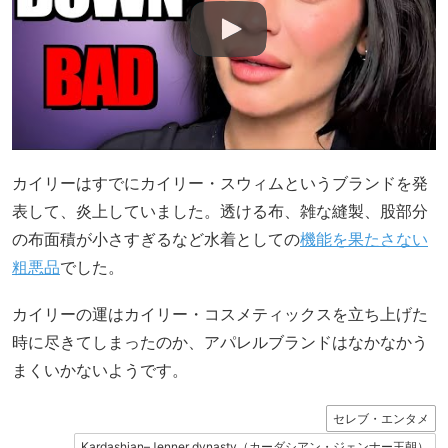
カイリーはすでにカイリー・スウィムというブランドを発
表して、炎上していました。透ける布、雑な縫製、股部分
の布面積が小さすぎるなど水着としての
機能を果たさない
粗悪品
でした。
カイリーの運はカイリー・コスメティックスを立ち上げた
時に尽きてしまったのか、アパレルブランドはなかなかう
まくいかないようです。
セレブ・エンタメ
Kardashian–Jenner dynasty（カーダシアン・ジェンナー王朝）