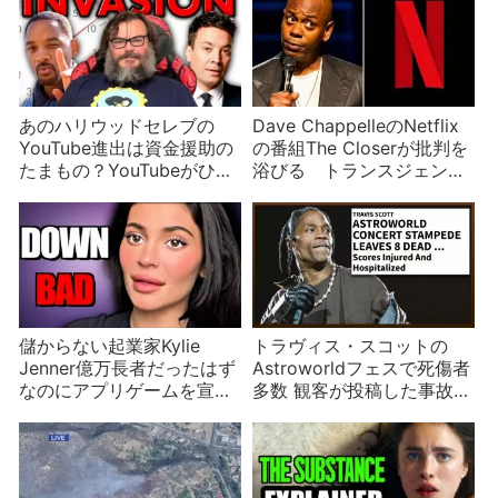
あのハリウッドセレブの
Dave ChappelleのNetflix
YouTube進出は資金援助の
の番組The Closerが批判を
たまもの？YouTubeがひい
浴びる トランスジェンダ
きするセレブたち
ーを危険にさらすか、健全
な批判精神か
儲からない起業家Kylie
トラヴィス・スコットの
Jenner億万長者だったはず
Astroworldフェスで死傷者
なのにアプリゲームを宣伝
多数 観客が投稿した事故映
するように…
像が話題になり中止を発表