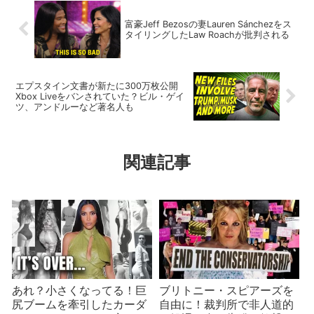
富豪Jeff Bezosの妻Lauren Sánchezをス
タイリングしたLaw Roachが批判される
エプスタイン文書が新たに300万枚公開
Xbox Liveをバンされていた？ビル・ゲイ
ツ、アンドルーなど著名人も
関連記事
あれ？小さくなってる！巨
ブリトニー・スピアーズを
尻ブームを牽引したカーダ
自由に！裁判所で非人道的