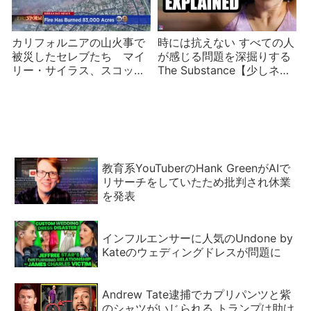
カリフォルニアの山火事で
時には抗えない すべての人
被災したセレブたち マイ
が感じる問題を深掘りする
リー・サイラス、スコッ
The Substance【少しネタ
ト・デリクソン、キム・カ
バレ】
ーダシアンなど
教育系YouTuberのHank GreenがAIで
リサーチをしていたため批判され休業
を発表
インフルエンサーに人気のUndone by
Kateのウェディングドレスが問題に
Andrew Tate逮捕でカプリパンツと紫
のシャツがいじられる トランプは助け