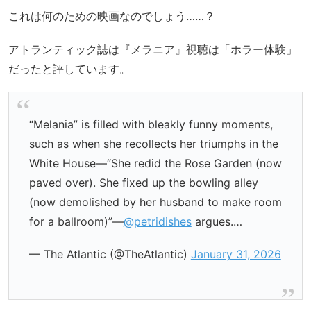
これは何のための映画なのでしょう……？
アトランティック誌は『メラニア』視聴は「ホラー体験」
だったと評しています。
“Melania” is filled with bleakly funny moments,
such as when she recollects her triumphs in the
White House—“She redid the Rose Garden (now
paved over). She fixed up the bowling alley
(now demolished by her husband to make room
for a ballroom)”—
@petridishes
argues.…
— The Atlantic (@TheAtlantic)
January 31, 2026