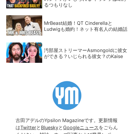
るつもりなし
MrBeast結婚！QT Cinderellaと
Ludwigも婚約！ネット有名人の結婚話
汚部屋ストリーマーAsmongoldに彼女
ができる？いじられる彼女？のKaise
古田アデルのYpsilon Magazineです。更新情報
は
Twitter
と
Bluesky
と
Googleニュース
をごらん