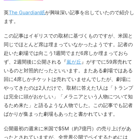
英
The Guardian紙
が興味深い記事を出していたので紹介し
ます。
この記事はイギリスでの取材に基づくものですが、米国と
同じでほとんど席は埋まっていなかったようです。記者の
赴いた劇場では向こう1週間でまだ6席しか埋まっておら
ず、2週間後に公開される『
嵐が丘
』がすでに59席売れて
いるのと対照的だったといいます。またある劇場ではある
回に4席しかチケットは売れていませんでしたが、劇場に
やってきたのは2人だけで、取材に答えた1人は「トランプ
は完全に頭がおかしい」「メラニアという人物について知
るため来た」と語るような人物でした。この記事でも記者
ばかりが集まった劇場もあったと書かれています。
公開最初の週末に米国で$5M（約7億円）の売り上げがあ
ったとされていますが、全世界公開でペイするためには