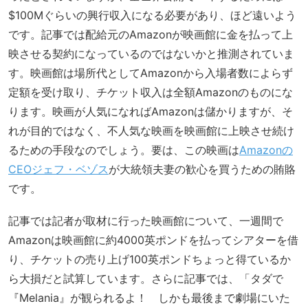
$100Mぐらいの興行収入になる必要があり、ほど遠いよう
です。記事では配給元のAmazonが映画館に金を払って上
映させる契約になっているのではないかと推測されていま
す。映画館は場所代としてAmazonから入場者数によらず
定額を受け取り、チケット収入は全額Amazonのものにな
ります。映画が人気になればAmazonは儲かりますが、そ
れが目的ではなく、不人気な映画を映画館に上映させ続け
るための手段なのでしょう。要は、この映画は
Amazonの
CEOジェフ・ベゾス
が大統領夫妻の歓心を買うための賄賂
です。
記事では記者が取材に行った映画館について、一週間で
Amazonは映画館に約4000英ポンドを払ってシアターを借
り、チケットの売り上げ100英ポンドちょっと得ているか
ら大損だと試算しています。さらに記事では、「タダで
『Melania』が観られるよ！ しかも最後まで劇場にいた