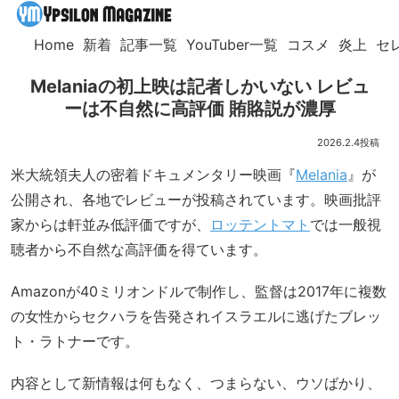
Home
新着
記事一覧
YouTuber一覧
コスメ
炎上
セ
Melaniaの初上映は記者しかいない レビュ
ーは不自然に高評価 賄賂説が濃厚
2026.2.4
米大統領夫人の密着ドキュメンタリー映画『
Melania
』が
公開され、各地でレビューが投稿されています。映画批評
家からは軒並み低評価ですが、
ロッテントマト
では一般視
聴者から不自然な高評価を得ています。
Amazonが40ミリオンドルで制作し、監督は2017年に複数
の女性からセクハラを告発されイスラエルに逃げたブレッ
ト・ラトナーです。
内容として新情報は何もなく、つまらない、ウソばかり、