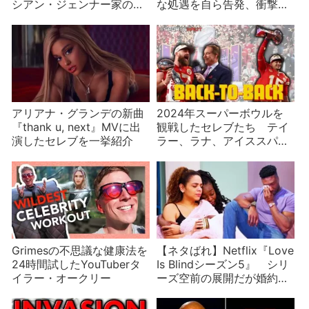
シアン・ジェンナー家のお
な処遇を自ら告発、衝撃が
尻に異変！
走る
アリアナ・グランデの新曲
2024年スーパーボウルを
『thank u, next』MVに出
観戦したセレブたち テイ
演したセレブを一挙紹介
ラー、ラナ、アイススパイ
ス、ジョジョ、テイト、チ
ャーリー、カイ、ミスター
ビースト……
Grimesの不思議な健康法を
【ネタばれ】Netflix『Love
24時間試したYouTuberタ
Is Blindシーズン5』 シリ
イラー・オークリー
ーズ空前の展開だが婚約者
最少？