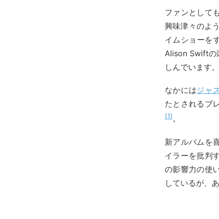
ファンとして
興味津々のよう
イムショーをす
Alison 
しんでいます
なかには
ジャ
たとされるブ
1
。
新アルバムを
イラーを批判
の影響力の使
しているが、