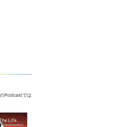
Podcastでは
Taylor Swift on Reclaiming Her Masters, Wrapping The Eras Tour, and The Life of a Showgirl | NHTV