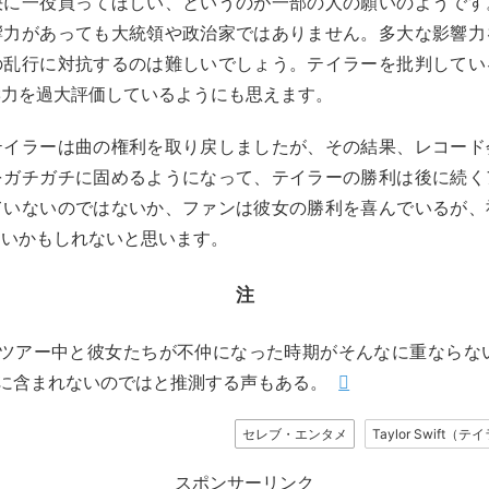
決に一役買ってほしい、というのが一部の人の願いのようです
響力があっても大統領や政治家ではありません。多大な影響力
の乱行に対抗するのは難しいでしょう。テイラーを批判してい
響力を過大評価しているようにも思えます。
テイラーは曲の権利を取り戻しましたが、その結果、レコード
をガチガチに固めるようになって、テイラーの勝利は後に続く
ていないのではないか、ファンは彼女の勝利を喜んでいるが、
ないかもしれないと思います。
注
ツアー中と彼女たちが不仲になった時期がそんなに重ならな
に含まれないのではと推測する声もある。
セレブ・エンタメ
Taylor Swift
スポンサーリンク