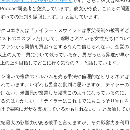
機を最も使用しているセレブの一人
です。さらに彼女はMAG
のPodcast司会者と交流しています。彼女が今後、これらの問
らすべての批判を撤回します。」と話しています。
でクロエさんは「テイラー・スウィフトは家父長制の被害者ど
ニストのコスプレだけして、虐殺されている女性たちについ
にファンから同情を買おうとするなんて信じられない。金髪の
）以上の人で、男について歌っているか、男だったら昇進が早
以上の上を目指してどこに行く気なの？」と話しています。
ョン違いで複数のアルバムを売る手法や倫理的なビリオネアは
されています。いずれも妥当な批判に思いますが、テイラーの
ではない。米国民が投票した結果このようになっているのに、
するのはおかしい」「テイラーはこれまでにもこっそり寄付を
だけで実際にガザを支援しているかもしれない。」と反論して
世紀最大の影響力がある歌手と言えますが、その影響力を利用