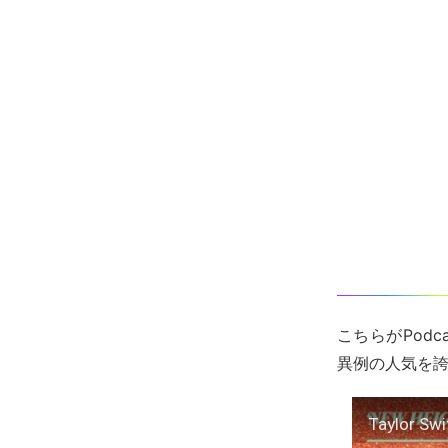
こちらがPodc
異例の人気を