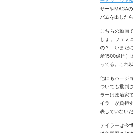
ートジェット
サーやMAGA
バムを出した
こちらの動画
しょ。フェミ
の？ いまだ
産1500億円
ってる。これ
他にもバージ
ついても批判
ラーは政治家
イラーが負担
表していない
テイラーは今