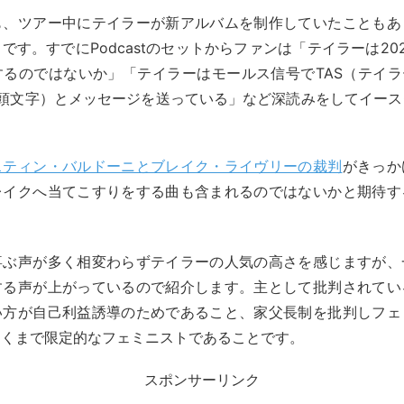
も、ツアー中にテイラーが新アルバムを制作していたこともあ
です。すでにPodcastのセットからファンは「テイラーは20
るのではないか」「テイラーはモールス信号でTAS（テイラーの
Swiftの頭文字）とメッセージを送っている」など深読みをしてイー
。
スティン・バルドーニとブレイク・ライヴリーの裁判
がきっか
レイクへ当てこすりをする曲も含まれるのではないかと期待す
喜ぶ声が多く相変わらずテイラーの人気の高さを感じますが、
する声が上がっているので紹介します。主として批判されてい
い方が自己利益誘導のためであること、家父長制を批判しフェ
あくまで限定的なフェミニストであることです。
スポンサーリンク