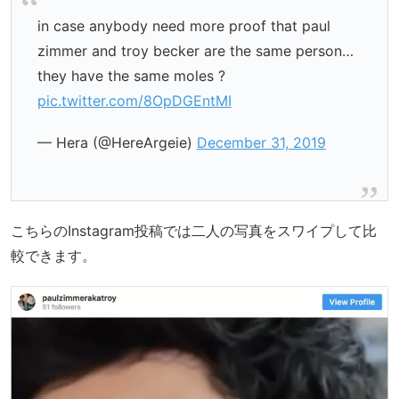
in case anybody need more proof that paul
zimmer and troy becker are the same person…
they have the same moles ?
pic.twitter.com/8OpDGEntMI
— Hera (@HereArgeie)
December 31, 2019
こちらのInstagram投稿では二人の写真をスワイプして比
較できます。