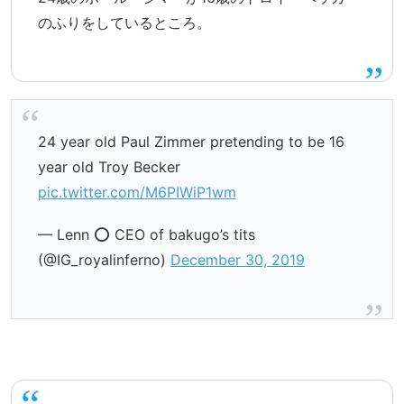
のふりをしているところ。
24 year old Paul Zimmer pretending to be 16
year old Troy Becker
pic.twitter.com/M6PIWiP1wm
— Lenn ⭕️ CEO of bakugo’s tits
(@IG_royalinferno)
December 30, 2019