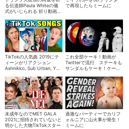
る伝道師Paula Whiteの儀
で再現したらミームに
式がいじられる 祈り動画3
選
TikTokの人気曲 2019にテ
これ全部ケーキ！動画が
ィーンがリアクション
Twitterで流行 ステーキも
Ashnikko, Sub Urban, Y2K
サンダルもケーキ！ケーキ
& bbno$など
もケーキ！
未成年なのでMET GALA
過激なパーティーでカリフ
2021に招待されていないと
ォルニアに山火事が発生！
明かした大物TikTokスター
ミームに