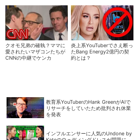
クオモ兄弟の確執？ママに
炎上系YouTuberでさえ断っ
愛されたいマザコンたちが
たBang Energy2億円の契
CNNの中継でケンカ
約とは？
教育系YouTuberのHank GreenがAIで
リサーチをしていたため批判され休業
を発表
インフルエンサーに人気のUndone by
Kateのウェディングドレスが問題に