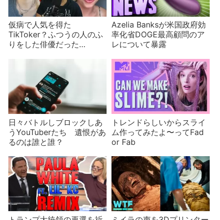
仮病で人気を得た
Azelia Banksが米国政府効
TikToker？ふつうの人のふ
率化省DOGE最高顧問のア
りをした俳優だった
レについて暴露
TikToker？TikTokはにせ者
だらけ
日々バトルしブロックしあ
トレンドらしいからスライ
うYouTuberたち 遺恨があ
ム作ってみたよ〜ってFad
るのは誰と誰？
or Fab
トランプ大統領の再選を祈
ミイラの声を3Dプリンター