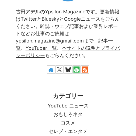
古田アデルのYpsilon Magazineです。更新情報
は
Twitter
と
Bluesky
と
Googleニュース
をごらん
ください。雑誌・ウェブ記事および業界レポー
トなどお仕事のご依頼は
ypsilon.magazine@gmail.com
まで。
記事一
覧
、
YouTuber一覧
、
本サイトの説明とプライバ
シーポリシー
もごらんください。
カテゴリー
YouTuberニュース
おもしろネタ
コスメ
セレブ・エンタメ