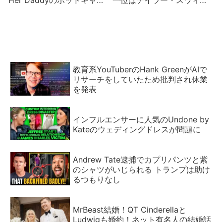
トで
ト 「ポリューション〜テ
イラーズ・ヴァージョ
ン〜」がミームに
教育系YouTuberのHank GreenがAIで
リサーチをしていたため批判され休業
を発表
インフルエンサーに人気のUndone by
Kateのウェディングドレスが問題に
Andrew Tate逮捕でカプリパンツと紫
のシャツがいじられる トランプは助け
るつもりなし
MrBeast結婚！QT Cinderellaと
Ludwigも婚約！ネット有名人の結婚話