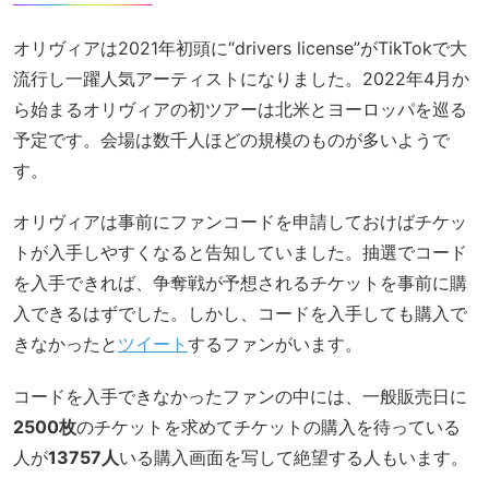
オリヴィアは2021年初頭に“drivers license”がTikTokで大
流行し一躍人気アーティストになりました。2022年4月か
ら始まるオリヴィアの初ツアーは北米とヨーロッパを巡る
予定です。会場は数千人ほどの規模のものが多いようで
す。
オリヴィアは事前にファンコードを申請しておけばチケッ
トが入手しやすくなると告知していました。抽選でコード
を入手できれば、争奪戦が予想されるチケットを事前に購
入できるはずでした。しかし、コードを入手しても購入で
きなかったと
ツイート
するファンがいます。
コードを入手できなかったファンの中には、一般販売日に
2500枚
のチケットを求めてチケットの購入を待っている
人が
13757人
いる購入画面を写して絶望する人もいます。