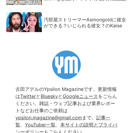
汚部屋ストリーマーAsmongoldに彼女
ができる？いじられる彼女？のKaise
古田アデルのYpsilon Magazineです。更新情報
は
Twitter
と
Bluesky
と
Googleニュース
をごらん
ください。雑誌・ウェブ記事および業界レポー
トなどお仕事のご依頼は
ypsilon.magazine@gmail.com
まで。
記事一
覧
、
YouTuber一覧
、
本サイトの説明とプライバ
シーポリシー
もごらんください。