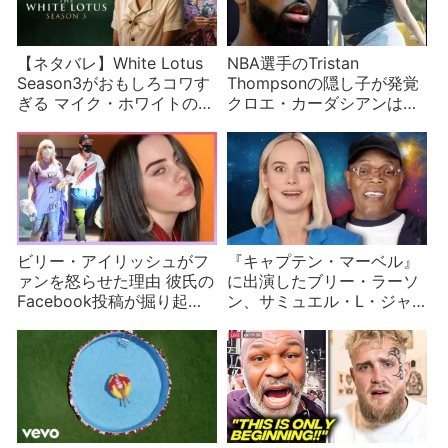
【ネタバレ】White Lotus
NBA選手のTristan
Season3がおもしろコワす
Thompsonの隠し子が発覚
ぎる マイク・ホワイトの気
クロエ・カーダシアンは無
管支炎の悪夢から生まれた
視か
物語
ビリー・アイリッシュがフ
『キャプテン・マーベル』
ァンを怒らせた理由 彼氏の
に出演したブリー・ラーソ
Facebook投稿が掘り起こ
ン、サミュエル・L・ジャ
される？
クソンらが質問に答えま
す！ネタバレ注意