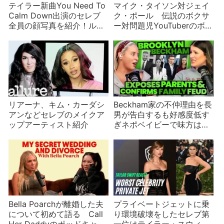
テイラー新曲You Need To
マイク・タイソン対ジェイ
Calm Down出演のセレブ
ク・ポール 伝説のボクサ
全員の顔写真を紹介！ル・
ー対問題児YouTuberのボク
ポールからケイティ・ペリ
シング生配信 インタビュ
ーまで
ーと戦績を紹介
リアーナ、キム・カーダシ
Beckham家の不仲理由を長
アンなどセレブのメイクア
男が告白するも好感度低す
ップアーティスト紹介
ぎネポベイビーで味方は増
えず
Bella Poarchが離婚した夫
プライベートジェットに乗
について初めて語る Call
り環境破壊をしたセレブ第
Her Daddyのポッドキャス
一位はテイラー・スウィフ