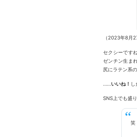
（2023年8月
セクシーです
ゼンチン生ま
尻にラテン系
……
いいね！
し
SNS上でも盛
笑