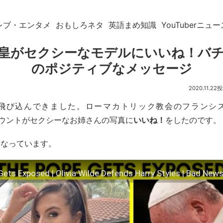
レブ・エンタメ
おもしろネタ
英語まめ知識
YouTuberニュー
皇がセクシーなモデルにいいね！バ
のポジティブなメッセージ
2020.11.22
飛び込んできました。ローマカトリック教会のフランシ
mアカウントがセクシーなお姉さんの写真に
いいね！
をしたのです。
になっています。