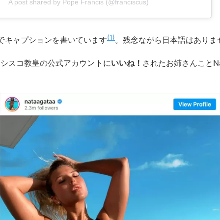
A post shared by Pope Francis (@franciscus)
1
でキャプションを書いています
。残念ながら日本語はありま
ンシスコ教皇の公式アカウントに
いいね！
されたお姉さんことNat