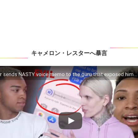
キャメロン・レスターへ暴言
tar sends NASTY voice memo to the guru that exposed him…