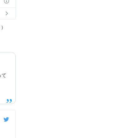
。）
って