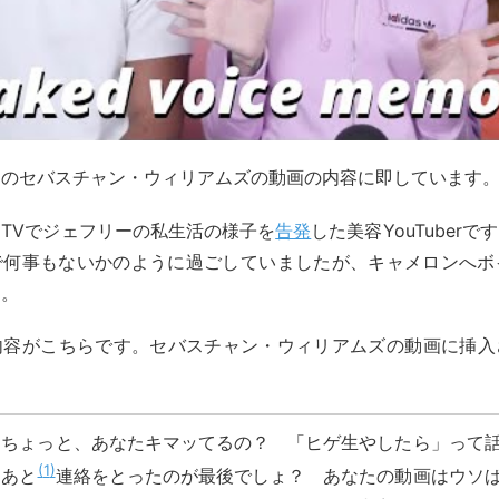
らのセバスチャン・ウィリアムズの動画の内容に即しています
GTVでジェフリーの私生活の様子を
告発
した美容YouTuber
Sで何事もないかのように過ごしていましたが、キャメロンへボ
す。
内容がこちらです。セバスチャン・ウィリアムズの動画に挿入
ちょっと、あなたキマッてるの？ 「ヒゲ生やしたら」って
1
あと
連絡をとったのが最後でしょ？ あなたの動画はウソ