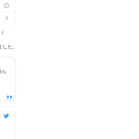
。）
ました。
操ら