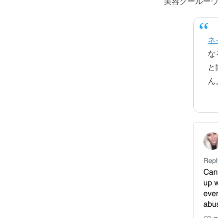
美容グールーウォ
ネ
な
と
ん