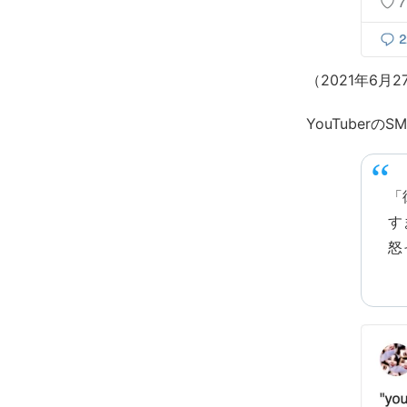
（2021年6
YouTuberのS
「
す
怒