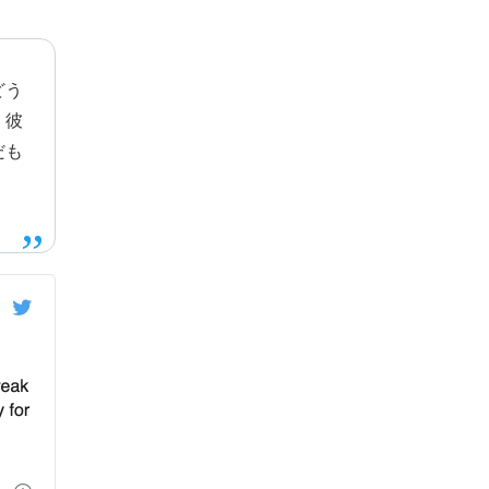
どう
。彼
だも