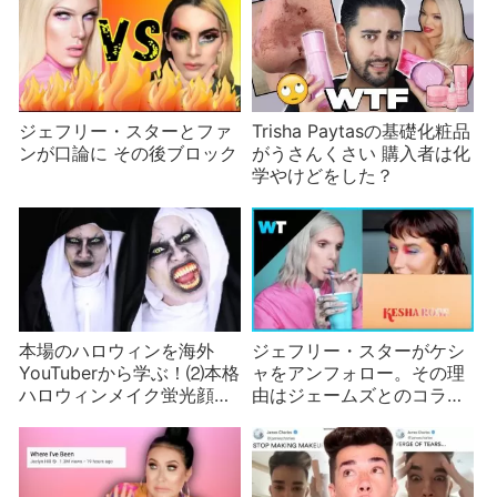
ジェフリー・スターとファ
Trisha Paytasの基礎化粧品
ンが口論に その後ブロック
がうさんくさい 購入者は化
学やけどをした？
本場のハロウィンを海外
ジェフリー・スターがケシ
YouTuberから学ぶ！⑵本格
ャをアンフォロー。その理
ハロウィンメイク蛍光顔料
由はジェームズとのコラボ
で空飛ぶ鼻
だった