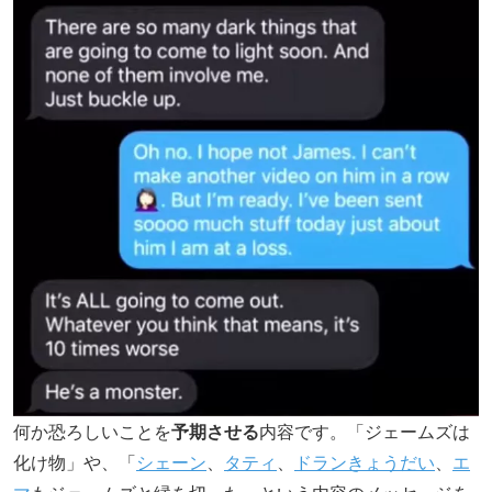
何か恐ろしいことを
予期させる
内容です。「ジェームズは
化け物」や、「
シェーン
、
タティ
、
ドランきょうだい
、
エ