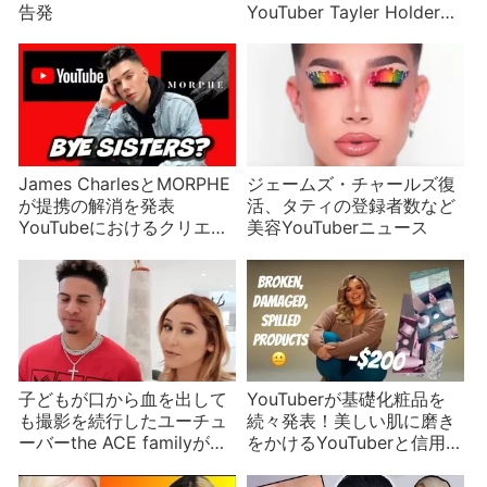
告発
YouTuber Tayler Holder誤
解だった？
James CharlesとMORPHE
ジェームズ・チャールズ復
が提携の解消を発表
活、タティの登録者数など
YouTubeにおけるクリエイ
美容YouTuberニュース
ターの責任とは
子どもが口から血を出して
YouTuberが基礎化粧品を
も撮影を続行したユーチュ
続々発表！美しい肌に磨き
ーバーthe ACE familyがま
をかけるYouTuberと信用で
た炎上
きない商品