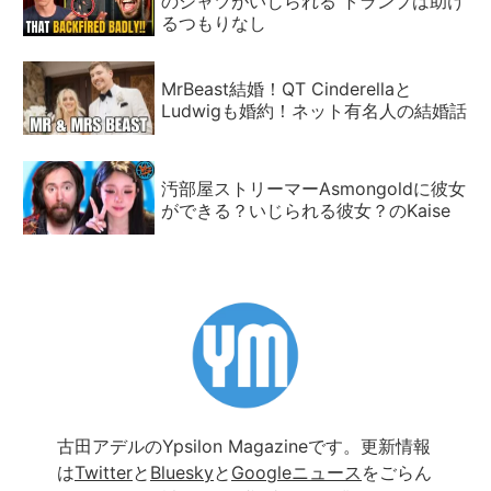
のシャツがいじられる トランプは助け
るつもりなし
MrBeast結婚！QT Cinderellaと
Ludwigも婚約！ネット有名人の結婚話
汚部屋ストリーマーAsmongoldに彼女
ができる？いじられる彼女？のKaise
古田アデルのYpsilon Magazineです。更新情報
は
Twitter
と
Bluesky
と
Googleニュース
をごらん