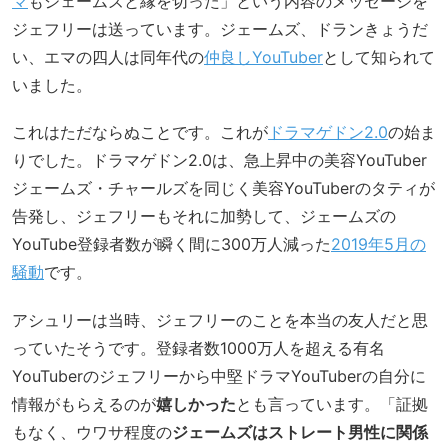
マ
もジェームズと縁を切った」という内容のメッセージを
ジェフリーは送っています。ジェームズ、ドランきょうだ
い、エマの四人は同年代の
仲良しYouTuber
として知られて
いました。
これはただならぬことです。これが
ドラマゲドン2.0
の始ま
りでした。ドラマゲドン2.0は、急上昇中の美容YouTuber
ジェームズ・チャールズを同じく美容YouTuberのタティが
告発し、ジェフリーもそれに加勢して、ジェームズの
YouTube登録者数が瞬く間に300万人減った
2019年5月の
騒動
です。
アシュリーは当時、ジェフリーのことを本当の友人だと思
っていたそうです。登録者数1000万人を超える有名
YouTuberのジェフリーから中堅ドラマYouTuberの自分に
情報がもらえるのが
嬉しかった
とも言っています。「証拠
もなく、ウワサ程度の
ジェームズはストレート男性に関係