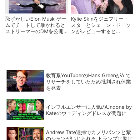
恥ずかしいElon Musk ゲー
Kylie Skinをジェフリー・
ムでチートして暴かれると
スターとシェーン・ドーソ
ストリーマーのDMを公開
ンがレビューすると…
して反撃するも無効？
教育系YouTuberのHank GreenがAIで
リサーチをしていたため批判され休業
を発表
インフルエンサーに人気のUndone by
Kateのウェディングドレスが問題に
Andrew Tate逮捕でカプリパンツと紫
のシャツがいじられる トランプは助け