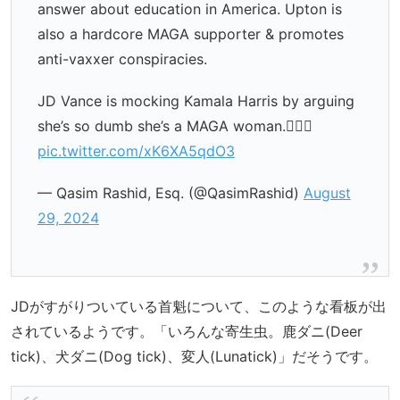
answer about education in America. Upton is
also a hardcore MAGA supporter & promotes
anti-vaxxer conspiracies.
JD Vance is mocking Kamala Harris by arguing
she’s so dumb she’s a MAGA woman.🤦🏽‍♂️
pic.twitter.com/xK6XA5qdO3
— Qasim Rashid, Esq. (@QasimRashid)
August
29, 2024
JDがすがりついている首魁について、このような看板が出
されているようです。「いろんな寄生虫。鹿ダニ(Deer
tick)、犬ダニ(Dog tick)、変人(Lunatick)」だそうです。