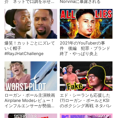
介 ネットで口調を示せる
Norvinaに暴露される
便利な道具かつまらない流
行か
爆笑！カットごとにズレて
2021年のYouTuberの事
いく帽子
件 後編 犯罪・ブランド
#RayJHatChallenge
終了・やっぱり炎上
ローガン・ポール主演映画
エド・シーランも応援した
Airplane Modeレビュー！
(?)ローガン・ポールとKSI
インフルエンサーが勢揃い
のボクシング再戦 ネタバレ
のB級コメディ