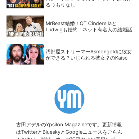
るつもりなし
MrBeast結婚！QT Cinderellaと
Ludwigも婚約！ネット有名人の結婚話
汚部屋ストリーマーAsmongoldに彼女
ができる？いじられる彼女？のKaise
古田アデルのYpsilon Magazineです。更新情報
は
Twitter
と
Bluesky
と
Googleニュース
をごらん