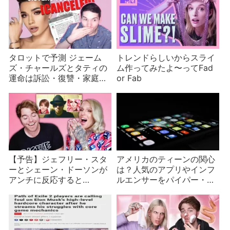
タロットで予測 ジェーム
トレンドらしいからスライ
ズ・チャールズとタティの
ム作ってみたよ〜ってFad
運命は訴訟・復讐・家庭の
or Fab
危機？
【予告】ジェフリー・スタ
アメリカのティーンの関心
ーとシェーン・ドーソンが
は？人気のアプリやインフ
アンチに反応すると…
ルエンサーをパイパー・サ
ンドラーが発表