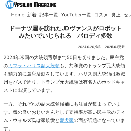
Home
新着
記事一覧
YouTuber一覧
コスメ
炎上
セ
ドーナツ屋を訪れたJDヴァンスがロボット
みたいでいじられる パロディ多数
2024.9.20
2025.6.1
2024年米国の大統領選挙まで50日を切りました。民主党
の
カマラ・ハリス副大統領
も、共和党のトランプ元大統領
も精力的に選挙活動をしています。ハリス副大統領は激戦
州をバスで周り、トランプ元大統領は有名人のポッドキャ
ストに出演しています。
一方、それぞれの副大統領候補にも注目が集まっていま
す。気の良いおじいさんとして支持率が高い民主党のティ
ム・ウォルズ氏は家族愛と
愛犬家
の面が話題になっていま
す。