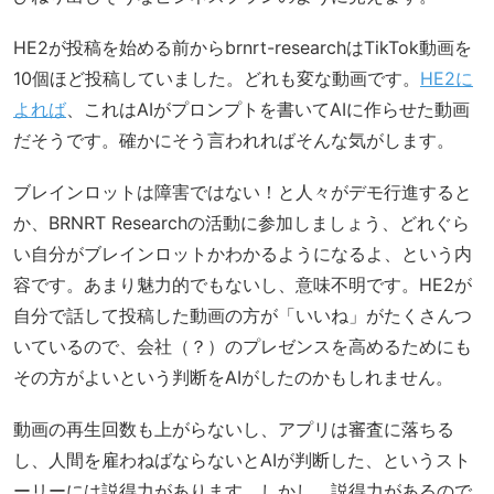
HE2が投稿を始める前からbrnrt-researchはTikTok動画を
10個ほど投稿していました。どれも変な動画です。
HE2に
よれば
、これはAIがプロンプトを書いてAIに作らせた動画
だそうです。確かにそう言われればそんな気がします。
ブレインロットは障害ではない！と人々がデモ行進すると
か、BRNRT Researchの活動に参加しましょう、どれぐら
い自分がブレインロットかわかるようになるよ、という内
容です。あまり魅力的でもないし、意味不明です。HE2が
自分で話して投稿した動画の方が「いいね」がたくさんつ
いているので、会社（？）のプレゼンスを高めるためにも
その方がよいという判断をAIがしたのかもしれません。
動画の再生回数も上がらないし、アプリは審査に落ちる
し、人間を雇わねばならないとAIが判断した、というスト
ーリーには説得力があります。しかし、説得力があるので