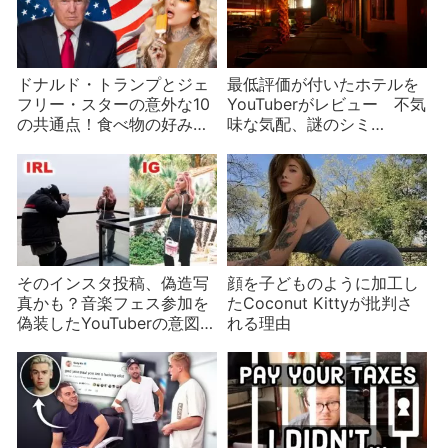
ドナルド・トランプとジェ
最低評価が付いたホテルを
フリー・スターの意外な10
YouTuberがレビュー 不気
の共通点！食べ物の好みか
味な気配、謎のシミ…
ら体の特徴まで
そのインスタ投稿、偽造写
顔を子どものように加工し
真かも？音楽フェス参加を
たCoconut Kittyが批判さ
偽装したYouTuberの意図
れる理由
は？