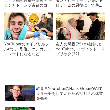
して大統領候補を応援 イー
ダン・ピーターソンをレト
ロンとトランプ奇跡のコラ
ロゲームの悪役にして遊ぶ
ボを笑いをよぶ
ミームが発生
YouTuberのエイプリルフー
友人の母親(75)と結婚した
ル特集 引退、ケンカ、ス
YouTuberデイヴィッド・ド
トレートになるなど
ブリック(22)
教育系YouTuberのHank GreenがAIで
リサーチをしていたため批判され休業
を発表