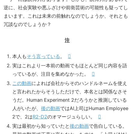
逆に、社会実験や悪ふざけや前衛芸術の可能性も疑ってし
まいます。これは未来の前触れなのでしょうか、それとも
冗談なのでしょうか？
注
本人も
そう言っている
。
実はこれより一本前の動画でもほとんど同じ内容を語
っているが、注目を集めなかった。
この動画
によれば会社からそのハンドルネームを使え
と言われたからそうしただけで、本名とは関係なさそ
うだ。Human Experiment 2だろうかと推測している
人がいたが、
後の動画
ではAI上司はHuman Employee
2で、2は
R2-D2
のオマージュらしい。
実は最初から知っていたと
後の動画
で告白している。