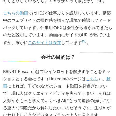
やりとりしているうちにキャラが立ってきたそうです。
こちらの動画
ではHE2が仕事ぶりを説明しています。構築
中のウェブサイトの操作感を様々な環境で確認しフィード
バックしています。仕事用のPCは会社から送られてきたも
のだと説明しています。動画内にサイトのURLが出ていま
9
すが、確かに
このサイトは存在
しています
。
会社の目的は？
BRNRT Researchはブレインロットを解決することをミッ
ションとする会社です（LinkedInのページは
こちら
）。
動
画
によれば、TikTokなどのショート動画を見過ぎたせい
で、現代人はクリエイティビティを失ってしまい、それは
人類からもっと学んでいくべきAIにとって進歩の妨げにな
る重大な問題だから解決したい、のだそうです。生成AIが
ひねり出しそうなビジネスプランのように見えます。