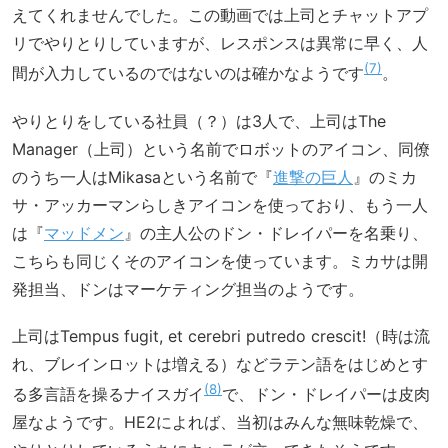
えてくれませんでした。この動画では上司とチャットアプ
リでやりとりしていますが、レスポンスは異常に早く、人
7
間が入力しているのではないのは確かなようです
。
やりとりをしている社員（？）は3人で、上司はThe
Manager（上司）という名前でロボットのアイコン、同僚
のうち一人はMikasaという名前で『
進撃の巨人
』のミカ
サ・アッカーマンらしきアイコンを使っており、もう一人
は『
マッドメン
』の主人公のドン・ドレイパーを名乗り、
こちらも同じくそのアイコンを使っています。ミカサは開
発担当、ドンはマーケティング担当のようです。
上司はTempus fugit, et cerebri putredo crescit!（時は流
れ、ブレインロットは増える）などラテン語をはじめとす
8
る多言語を操るナイスガイ
で、ドン・ドレイパーは皮肉
屋なようです。HE2によれば、当初はみんな無味乾燥で、