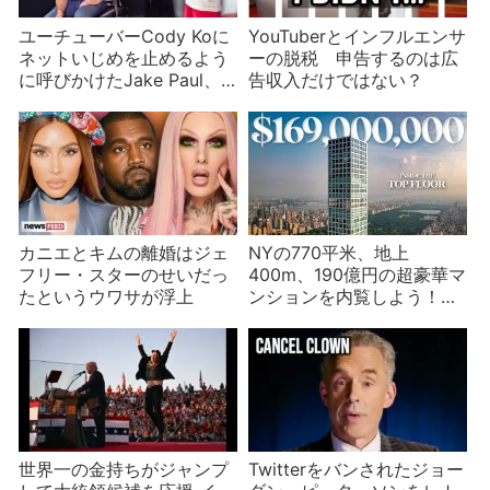
ユーチューバーCody Koに
YouTuberとインフルエンサ
ネットいじめを止めるよう
ーの脱税 申告するのは広
に呼びかけたJake Paul、
告収入だけではない？
失笑を買う
カニエとキムの離婚はジェ
NYの770平米、地上
フリー・スターのせいだっ
400m、190億円の超豪華マ
たというウワサが浮上
ンションを内覧しよう！
432・パーク・アベニュー
最上階
世界一の金持ちがジャンプ
Twitterをバンされたジョー