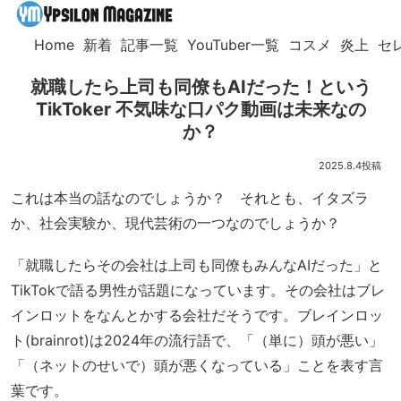
Home
新着
記事一覧
YouTuber一覧
コスメ
炎上
セ
就職したら上司も同僚もAIだった！という
TikToker 不気味な口パク動画は未来なの
か？
2025.8.4
これは本当の話なのでしょうか？ それとも、イタズラ
か、社会実験か、現代芸術の一つなのでしょうか？
「就職したらその会社は上司も同僚もみんなAIだった」と
TikTokで語る男性が話題になっています。その会社はブレ
インロットをなんとかする会社だそうです。ブレインロッ
ト(brainrot)は2024年の流行語で、「（単に）頭が悪い」
「（ネットのせいで）頭が悪くなっている」ことを表す言
葉です。