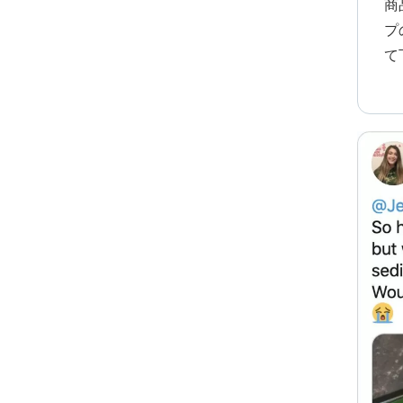
商
プ
て