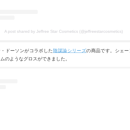
A post shared by Jeffree Star Cosmetics (@jeffreestarcosmetics)
ン・ドーソンがコラボした
陰謀論シリーズ
の商品です。シェー
イムのようなグロスができました。