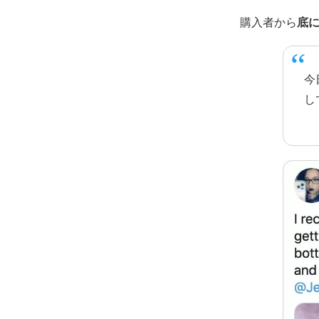
購入者から
底
今
し