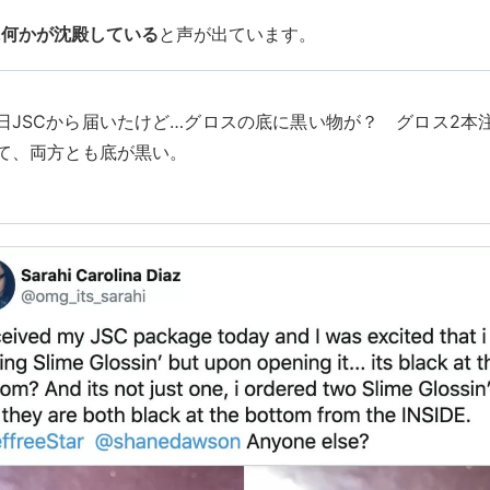
に何かが沈殿している
と声が出ています。
日JSCから届いたけど…グロスの底に黒い物が？ グロス2本
て、両方とも底が黒い。