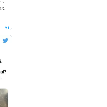
チッ
教え