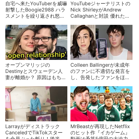
自宅へ来たYouTuberを威嚇
YouTubeジャーナリストの
射撃したBoogie2988 ハラ
Nick ShirleyがAndrew
スメントを繰り返され怒り
Callaghanと対談 優れた告
が頂点に
発者か、無知な悪人か
オープンマリッジの
Colleen Ballingerが未成年
Destinyとスウェーデン人
のファンに不適切な発言を
妻が離婚か？ 原因はもちろ
し、告発したファンをほか
ん、浮気
のファンを使って攻撃して
いた
Larrayがディストラック
MrBeastが再現したNetflix
CanceledでTikTokスター
のヒット作『イカゲーム』
を全員ぶった斬り！後半
動画は予算5億円の大迫力