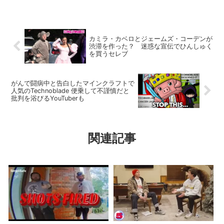
カミラ・カベロとジェームズ・コーデンが
渋滞を作った？ 迷惑な宣伝でひんしゅく
を買うセレブ
がんで闘病中と告白したマインクラフトで
人気のTechnoblade 便乗して不謹慎だと
批判を浴びるYouTuberも
関連記事