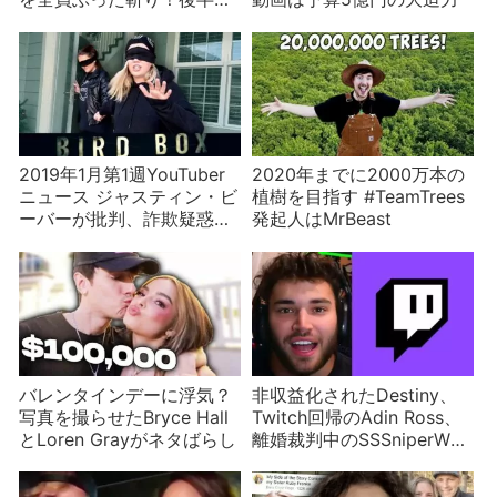
Charli D’Amelioなど
2019年1月第1週YouTuber
2020年までに2000万本の
ニュース ジャスティン・ビ
植樹を目指す #TeamTrees
ーバーが批判、詐欺疑惑な
発起人はMrBeast
ど
バレンタインデーに浮気？
非収益化されたDestiny、
写真を撮らせたBryce Hall
Twitch回帰のAdin Ross、
とLoren Grayがネタばらし
離婚裁判中のSSSniperWolf
などストリーマーニュース