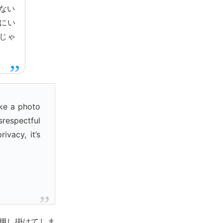
ない
にい
じゃ
ake a photo
isrespectful
vacy, it’s
押し掛けてしま