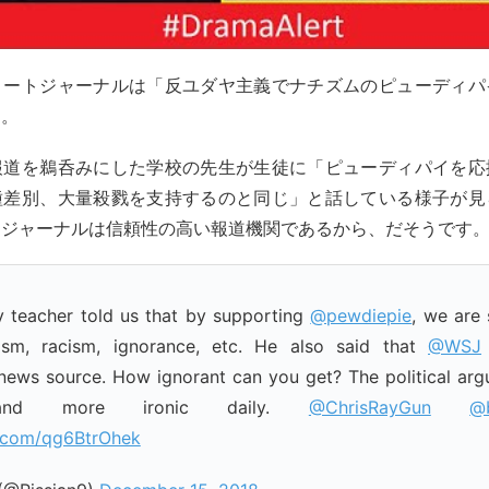
リートジャーナルは「反ユダヤ主義でナチズムのピューディパ
す。
報道を鵜呑みにした学校の先生が生徒に「ピューディパイを応
種差別、大量殺戮を支持するのと同じ」と話している様子が見
トジャーナルは信頼性の高い報道機関であるから、だそうです
y teacher told us that by supporting
@pewdiepie
, we are
tism, racism, ignorance, etc. He also said that
@WSJ
news source. How ignorant can you get? The political ar
nd more ironic daily.
@ChrisRayGun
@
r.com/qg6BtrOhek