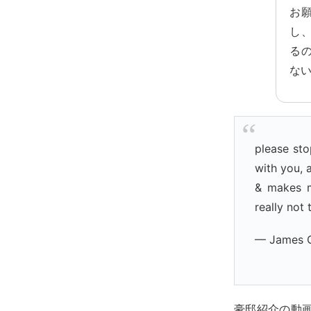
お
し
る
な
please sto
with you, a
& makes m
really not 
— James C
豪邸紹介の動