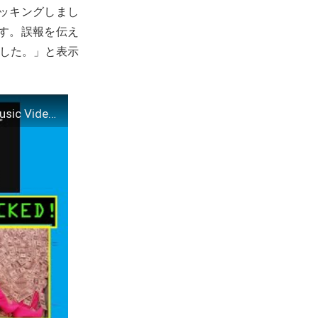
ッキングしまし
す。誤報を伝え
ました。」と表示
PewDiePie fans HACK the Wall Street Journal! #DramaAlert ( Worst Music Video of all time! )