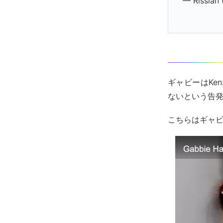
— Rissian
ギャビーはKe
ないという告
こちらはギャ