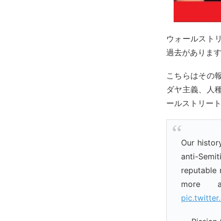
ウォールスト
過去がありま
こちらはその
ダヤ主義、人
ールストリー
Our histor
anti-Semi
reputable 
more a
pic.twitte