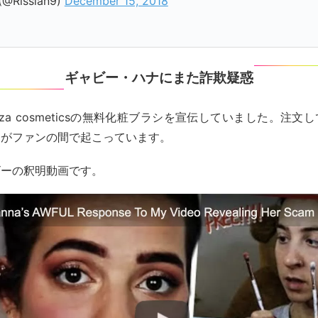
 (@Rissian9)
December 15, 2018
ギャビー・ハナにまた詐欺疑惑
nza cosmeticsの無料化粧ブラシを宣伝していました。注文
発がファンの間で起こっています。
ビーの釈明動画です。