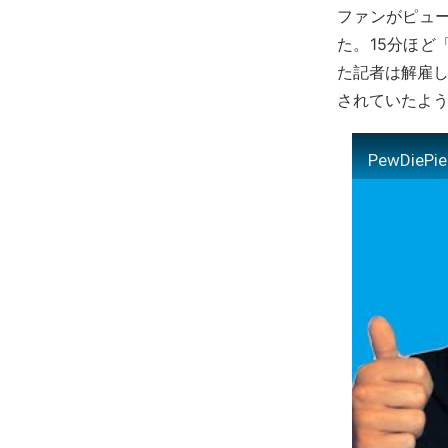
ファンがピュ
た。15分ほ
た記者は解雇し
されていたよ