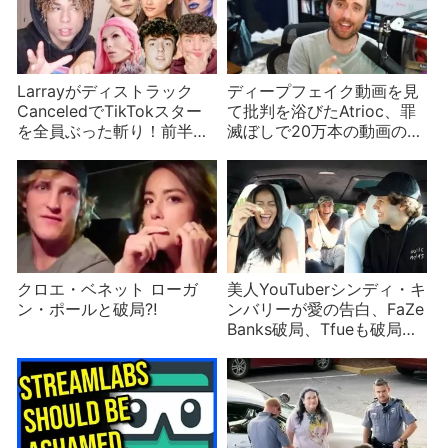
Larrayがディストラック
ディープフェイク動画を見
CanceledでTikTokスター
て批判を浴びたAtrioc、罪
を全員ぶった斬り！前半
滅ぼしで20万本の動画の削
Bryce HallやJeffree Star
除に成功！
クロエ・ベネット ローガ
美人YouTuberシンディ・キ
ン・ポールと破局⁈
ンバリーが愛の告白、FaZe
Banks破局、Tfueも破局、
ジェイク・ポールなど
YouTuberニュース