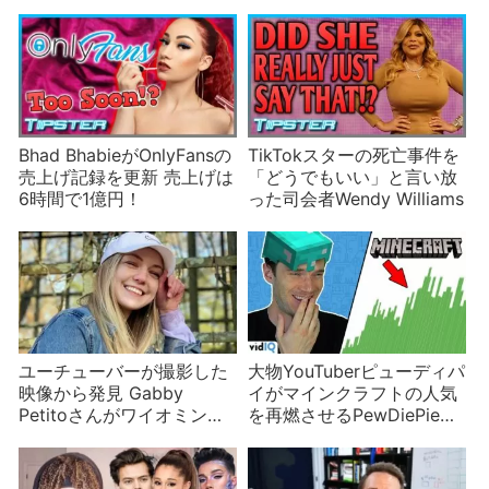
Bhad BhabieがOnlyFansの
TikTokスターの死亡事件を
売上げ記録を更新 売上げは
「どうでもいい」と言い放
6時間で1億円！
った司会者Wendy Williams
ユーチューバーが撮影した
大物YouTuberピューディパ
映像から発見 Gabby
イがマインクラフトの人気
Petitoさんがワイオミング
を再燃させるPewDiePie
州で見つかる
Effect