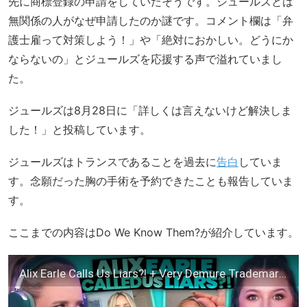
先に商標登録の申請をしていたそうです。ジュールズとは
無関係の人がなぜ申請したのか謎です。コメント欄は「弁
護士雇って対策しよう！」や「絶対におかしい。どうにか
ならないの」とジュールズを応援する声で溢れていまし
た。
ジュールズは8月28日に「詳しくは言えないけど解決しま
した！」と投稿しています。
ジュールズはトランスであることを過去に
告白
していま
す。念願だった胸の手術を予約できたことも報告していま
す。
ここまでの内容はDo We Know Them?が紹介しています。
Alix Earle Calls Us Liars?! + Very Demure Trademark Mess (173)