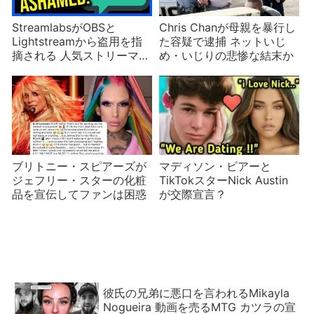
StreamlabsがOBSと
Chris Chanが母親を暴行し
Lightstreamから盗用を指
た容疑で逮捕 ネットいじ
摘される 人気ストリーマー
め・いじりの悲惨な結末か
Pokimaneまで抗議
ブリトニー・スピアーズが
マディソン・ビアーと
ジェフリー・スターの化粧
TikTokスターNick Austin
品を宣伝してファンは困惑
が交際宣言？
彼氏の兄弟に悪口を言われるMikayla
Nogueira 動画を売るMTG カツラの宣