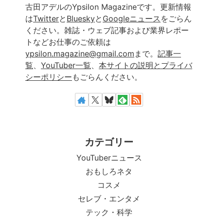
古田アデルのYpsilon Magazineです。更新情報
は
Twitter
と
Bluesky
と
Googleニュース
をごらん
ください。雑誌・ウェブ記事および業界レポー
トなどお仕事のご依頼は
ypsilon.magazine@gmail.com
まで。
記事一
覧
、
YouTuber一覧
、
本サイトの説明とプライバ
シーポリシー
もごらんください。
カテゴリー
YouTuberニュース
おもしろネタ
コスメ
セレブ・エンタメ
テック・科学