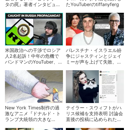
タの罠』著者インタビュー
たYouTuberのtiffanyferg
100分 IT企業が社会を脅
かす！数学破壊兵器の危う
さとは？
米国政治への干渉でロシア
パレスチナ・イスラエル紛
人2名起訴！中年の危機で
争にジャスティンとジェイ
バンドマンのYouTuber、
ミーが声を上げて失敗、ジ
Tim Poolは騙されたと言う
ジとグレタは意外な口撃を
が誰が信じる？
受け、テイラーは無関係な
のに利用される
New York Times制作の過
テイラー・スウィフトがハ
激なアニメ『ドナルド・ト
リス候補を支持表明 討論会
ランプ大統領の大きな
直後の投稿に込められた意
「太」統領執務室』
味は？