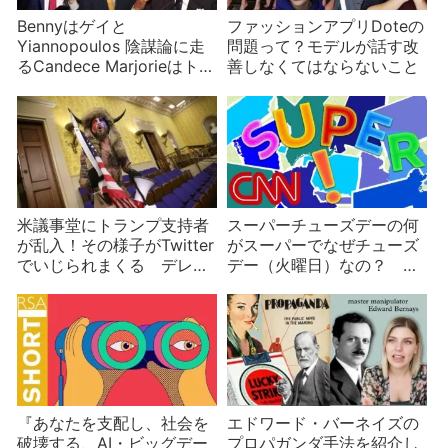
Bennyはゲイと
ファッションアプリDoteの
Yiannopoulos 陰謀論に走
問題って？モデルが話す改
るCandece Marjorieはトラ
善しなくてはならないこと
ンプにさらば Ethan Klein
はジャーナリストを粘着攻
撃
米議事堂にトランプ支持者
スーパーチューズデーの何
が乱入！その様子がTwitter
がスーパーでなぜチューズ
でいじられまくる デレ
デー（火曜日）なの？ ア
ク・ブラスバーグも恥ずか
メリカの選挙制度
しい？
『あなたを支配し、社会を
エドワード・バーネイズの
破壊する、AI・ビッグデー
プロパガンダ手法を紹介し