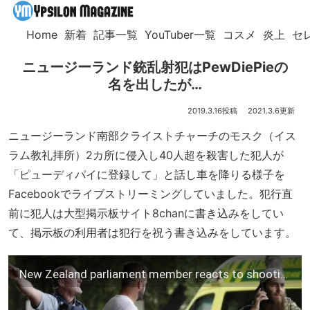
Home
新着
記事一覧
YouTuber一覧
コスメ
炎上
セ
ニュージーランド銃乱射犯はPewDiePieの
名を出したが…
2019.3.16
2021.3.6
ニュージーランド南部クライストチャーチのモスク（イス
ラム教礼拝所）2カ所に侵入し40人超を殺害した犯人が
「ピューディパイに登録して」と話し車を降りる様子を
Facebookでライブストリーミングしていました。犯行直
前に犯人は大型掲示板サイト8chanに書き込みをしてい
て、掲示板の利用者は犯行を祝う書き込みをしています。
New Zealand parliament member reacts to shootings