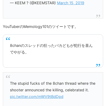
— KEEM ? (@KEEMSTAR)
March 15, 2019
YouTuberのMemology101のツイートです。
8chanのスレッドの狂ったバカどもが犯行を喜ん
でやがる。
The stupid fucks of the 8chan thread where the
shooter announced the killing, celebrated it.
pic.twitter.com/mWV9tBdDpd