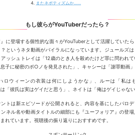
またネポティズムか……
もし彼らがYouTuberだったら？
』に登場する個性的な面々がYouTuberとして活躍していた
う？というネタ動画がバイラルになっています。ジュールズは
、アッシュトレイは「12歳のとき人を殺めたけど罪に問われて
「息子に秘密のポ○ノを発見された」、キャシーは「謝罪動画
ハロウィーンの衣装は何にしようかな」、ルーは「私は
ィは「彼氏は実はゲイだと思う」、ネイトは「俺はゲイじゃな
ウントは新エピソードが公開されると、内容を基にしたパロデ
ャンネル名や動画タイトルの細部にも『ユーフォリア』の登場
込まれています。視聴後の振り返りにおすすめです。
スポンサーリンク