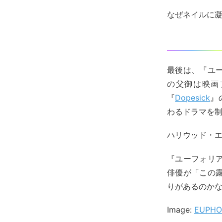
なぜネイルに
最後は、『ユ
の父御は映画
『
Dopesick
』
わるドラマを
ハリウッド・
『ユーフォリ
俳優が「この
りがあるのか
Image:
EUPHOR