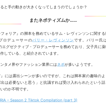
凝ると手の動きが大きくなってしまうのでしょうか？
またネポティズムか……
ーフォリア』の脚本を務めているサム・レヴィンソンに関する
プロデューサーの
バリー・レヴィンソン
です。バリー氏は
のエグゼクティブ・プロデューサーを務めており、父子共に薬
制作している、と紹介されています。
エンタメ界やファッション業界には
ネポ
が多いようです。
ア』には露出シーンが多いのですが、これは脚本家の趣味のよ
露出は必要ないと思う」と抗議すれば受け入れられたという話
ないのか不明です。
IA – Season 2 Tiktok Compilation (part 3)