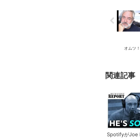
オムツ！
関連記事
SpotifyがJo