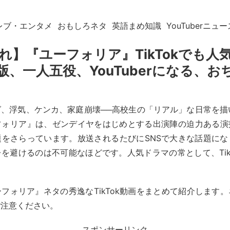
レブ・エンタメ
おもしろネタ
英語まめ知識
YouTuberニュー
れ】『ユーフォリア』TikTokでも人
版、一人五役、YouTuberになる、お
、浮気、ケンカ、家庭崩壊──高校生の「リアル」な日常を描
フォリア』は、ゼンデイヤをはじめとする出演陣の迫力ある演
題をさらっています。放送されるたびにSNSで大きな話題にな
レを避けるのは不可能なほどです。人気ドラマの常として、Tik
。
フォリア』ネタの秀逸なTikTok動画をまとめて紹介します
ご注意ください。
スポンサーリンク