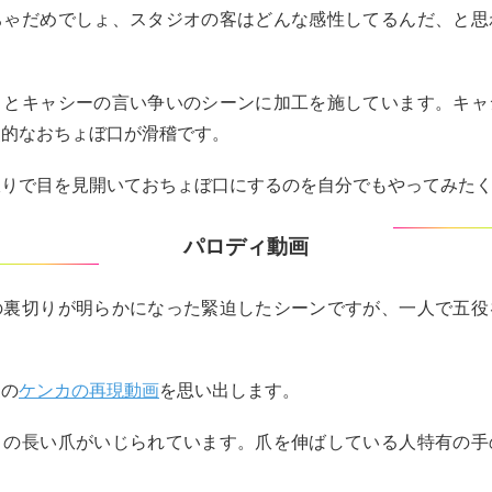
ちゃだめでしょ、スタジオの客はどんな感性してるんだ、と思
トとキャシーの言い争いのシーンに加工を施しています。キャ
照的なおちょぼ口が滑稽です。
振りで目を見開いておちょぼ口にするのを自分でもやってみた
パロディ動画
の裏切りが明らかになった緊迫したシーンですが、一人で五役
。
家の
ケンカの再現動画
を思い出します。
ィの長い爪がいじられています。爪を伸ばしている人特有の手