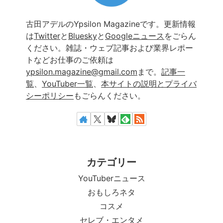
古田アデルのYpsilon Magazineです。更新情報
は
Twitter
と
Bluesky
と
Googleニュース
をごらん
ください。雑誌・ウェブ記事および業界レポー
トなどお仕事のご依頼は
ypsilon.magazine@gmail.com
まで。
記事一
覧
、
YouTuber一覧
、
本サイトの説明とプライバ
シーポリシー
もごらんください。
カテゴリー
YouTuberニュース
おもしろネタ
コスメ
セレブ・エンタメ