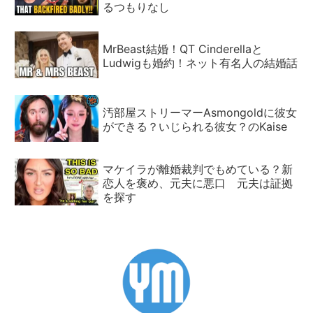
るつもりなし
MrBeast結婚！QT Cinderellaと
Ludwigも婚約！ネット有名人の結婚話
汚部屋ストリーマーAsmongoldに彼女
ができる？いじられる彼女？のKaise
マケイラが離婚裁判でもめている？新
恋人を褒め、元夫に悪口 元夫は証拠
を探す