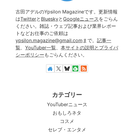
古田アデルのYpsilon Magazineです。更新情報
は
Twitter
と
Bluesky
と
Googleニュース
をごらん
ください。雑誌・ウェブ記事および業界レポー
トなどお仕事のご依頼は
ypsilon.magazine@gmail.com
まで。
記事一
覧
、
YouTuber一覧
、
本サイトの説明とプライバ
シーポリシー
もごらんください。
カテゴリー
YouTuberニュース
おもしろネタ
コスメ
セレブ・エンタメ