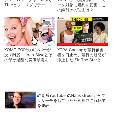
Tfueとフロリダでデート
ーを対象に規約を変更 こ
の線引きの理由は？
XOMG POP!のメンバーが
XTRA Gamingが暴行被害
次々離脱 JoJo Siwaとそ
者を口止め、暴行の疑惑が
の母が過酷な労働環境を批
浮上した Sir The Starと
判される
Rafael Williamsは沈黙
教育系YouTuberのHank GreenがAIで
リサーチをしていたため批判され休業
を発表