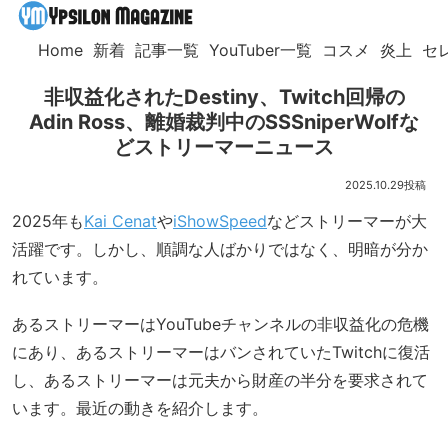
Home
新着
記事一覧
YouTuber一覧
コスメ
炎上
セ
非収益化されたDestiny、Twitch回帰の
Adin Ross、離婚裁判中のSSSniperWolfな
どストリーマーニュース
2025.10.29
2025年も
Kai Cenat
や
iShowSpeed
などストリーマーが大
活躍です。しかし、順調な人ばかりではなく、明暗が分か
れています。
あるストリーマーはYouTubeチャンネルの非収益化の危機
にあり、あるストリーマーはバンされていたTwitchに復活
し、あるストリーマーは元夫から財産の半分を要求されて
います。最近の動きを紹介します。