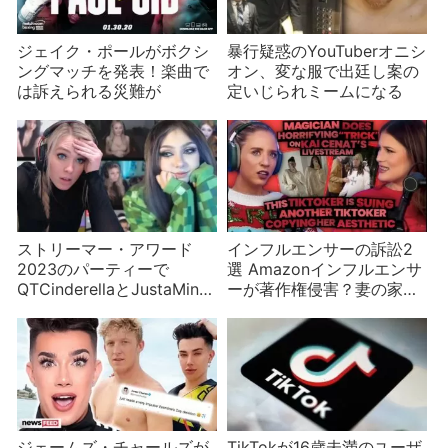
ジェイク・ポールがボクシ
暴行疑惑のYouTuberオニシ
ングマッチを発表！楽曲で
オン、変な服で出廷し案の
は訴えられる災難が
定いじられミームになる
ストリーマー・アワード
インフルエンサーの訴訟2
2023のパーティーで
選 Amazonインフルエンサ
QTCinderellaとJustaMinx
ーが著作権侵害？妻の家は
がケンカ
他人の家？
ジェームズ・チャールズが
TikTokが16歳未満のユーザ