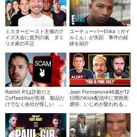
ミスタービースト主催のク
ユーチューバーEtika（ガイ
イズ大会に批判の嵐 ダミ
ルくん）が失踪 事件の経
リオ家の不正
緯を紹介
Rabbit R1は詐欺だと
Jean Pormanove46歳が12
Coffeezillaが告発 製品だ
日間のKick配信中に突然死
けでなく会社が怪しい 実
虐待、いじめが疑われるが
態のない「グリーン」な
プラットフォームの責任
NFTを売っていた？
は？