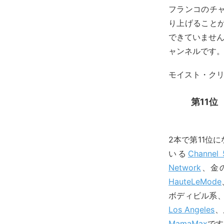
フランコのチ
り上げること
できていません。
ャンネルです
モイスト・ク
第11位 
2本で第11位
いる
Channel 
Network
、金
HauteLeMode
ボディビル系
Los Angeles
、
MamaMax
です