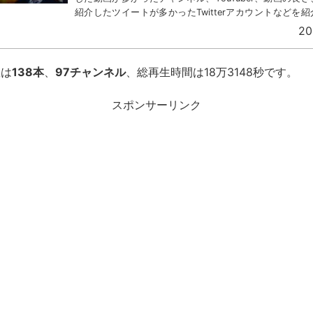
紹介したツイートが多かったTwitterアカウントなどを
2023年上半期の総決算はこちらです！紹...
20
数は
138本
、
97チャンネル
、総再生時間は18万3148秒です。
スポンサーリンク