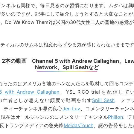
ャンネルも同様で、毎日見るのが習慣になります。ムタハは興
が多いのですが、記事にして紹介しようとすると大変なことが
Do We Know Them?は米国の30代女性二人の普通の感
。
リティカルのサムネは相変わらずやる気が感じられないままで
2本の動画 Channel 5 with Andrew Callaghan、Law
Network、Spill Seshなど
になったのはアメリカ各地のヘンな人たちを取材して回るコン
5 with Andrew Callaghan
、YSL RICO trialを配信し
の亡者としか思えない頻度で動画を出す
Spill Sesh
、ファ
、ティーチャンネル界の良心
Jen Luv
、コメンタリーチャン
、現在はオールジャンルのコメンタリーチャンネル
Philion
、テ
反トランプメディアの急先鋒
MeidasTouch
、謎の告発をした
。