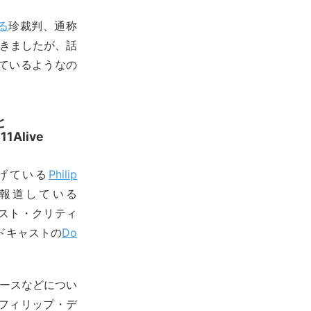
る
珍裁判、通称
してきましたが、話
ているようなの
と
1Alive
げている
Philip
報道している
スト・クリティ
ッドキャストの
Do
ニュースなどについ
フィリップ・デ