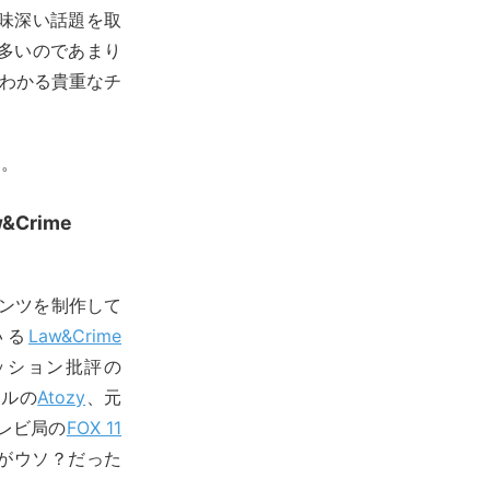
味深い話題を取
多いのであまり
覚がわかる貴重なチ
す。
&Crime
テンツを制作して
ている
Law&Crime
ッション批評の
ネルの
Atozy
、元
レビ局の
FOX 11
がウソ？だった