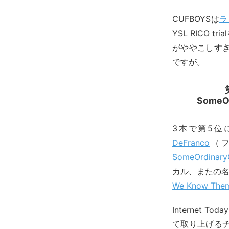
CUFBOYSは
ラ
YSL RICO
がややこしす
ですが。
SomeO
3本で第5位
DeFranco
（
SomeOrdinary
カル、またの名を
We Know The
Internet
て取り上げる