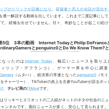
ップのリリックが証拠になり
、
容疑者と恋人の会話が流出す
 trialを逐一解説する動画を出しています。これまで二度記事に
ぎて、続報を出せていません。日々、奇妙なことが起こり続け
第5位 3本の動画 Internet TodayとPhilip DeFranco
rdinaryGamersとpenguinz0とDo We Know Them?と1
になったのは
Internet Today
、幅広いニュースを取り上
フィリップ・デフランコ）、ゲーマー界を中心に調査
Gamers
（ムタハ）、総決算の常連となった
penguinz0
（モイ
チャーリー）、TikTokerの炎上を古参YouTuberが語るポ
m?
、
テレビ局の
11Alive
です。
 Todayはリッキーとエリオットの二人組がネットのネタや社会の
チャンネルです。面白ニュースが多く、安心して見られます。