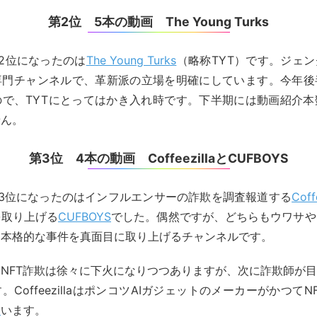
第2位 5本の動画 The Young Turks
2位になったのは
The Young Turks
（略称TYT）です。ジェ
専門チャンネルで、革新派の立場を明確にしています。今年後
ので、TYTにとってはかき入れ時です。下半期には動画紹介本
せん。
第3位 4本の動画 CoffeezillaとCUFBOYS
3位になったのはインフルエンサーの詐欺を調査報道する
Coff
を取り上げる
CUFBOYS
でした。偶然ですが、どちらもウワサや
し本格的な事件を真面目に取り上げるチャンネルです。
NFT詐欺は徐々に下火になりつつありますが、次に詐欺師が目
CoffeezillaはポンコツAIガジェットのメーカーがかつて
て
います。