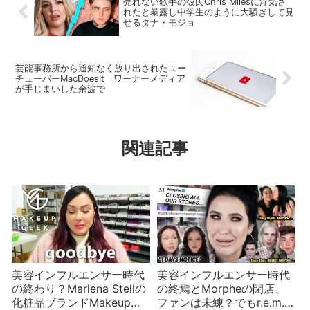
売れない歌手の彼氏Chris Milesに浮気さ
れたと暴露し中学生のように大騒ぎして見
せるタナ・モジョ
芸能事務所から通知なく放り出されたユー
チューバーMacDoesIt ワーナーメディア
が手じまいした余波で
関連記事
美容インフルエンサー時代
美容インフルエンサー時代
の終わり？Marlena Stellの
の終焉とMorpheの閉店、
化粧品ブランドMakeup
ファンは未練？でもr.e.m.