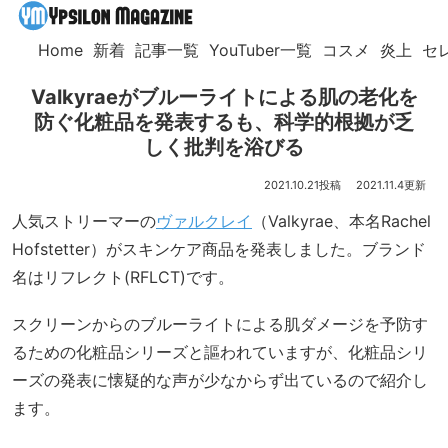
Home
新着
記事一覧
YouTuber一覧
コスメ
炎上
セ
Valkyraeがブルーライトによる肌の老化を
防ぐ化粧品を発表するも、科学的根拠が乏
しく批判を浴びる
2021.10.21
2021.11.4
人気ストリーマーの
ヴァルクレイ
（Valkyrae、本名Rachel
Hofstetter）がスキンケア商品を発表しました。ブランド
名はリフレクト(RFLCT)です。
スクリーンからのブルーライトによる肌ダメージを予防す
るための化粧品シリーズと謳われていますが、化粧品シリ
ーズの発表に懐疑的な声が少なからず出ているので紹介し
ます。