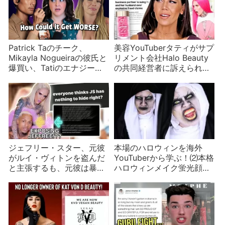
Patrick Taのチーク、
美容YouTuberタティがサプ
Mikayla Nogueiraの彼氏と
リメント会社Halo Beauty
爆買い、Tatiのエナジード
の共同経営者に訴えられ
リンクなど美容インフルエ
る？
ンサーニュース
ジェフリー・スター、元彼
本場のハロウィンを海外
がルイ・ヴィトンを盗んだ
YouTuberから学ぶ！⑵本格
と主張するも、元彼は暴露
ハロウィンメイク蛍光顔料
をちらつかせる？
で空飛ぶ鼻