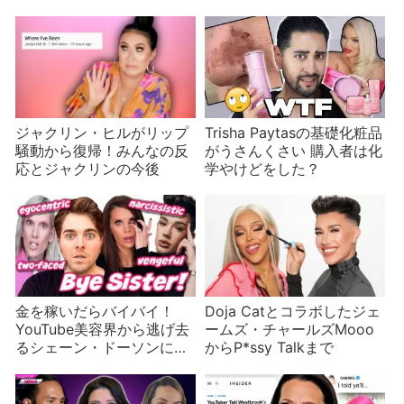
Geekが廃業を発表
beautyの将来は見えん
ジャクリン・ヒルがリップ
Trisha Paytasの基礎化粧品
騒動から復帰！みんなの反
がうさんくさい 購入者は化
応とジャクリンの今後
学やけどをした？
金を稼いだらバイバイ！
Doja Catとコラボしたジェ
YouTube美容界から逃げ去
ームズ・チャールズMooo
るシェーン・ドーソンに非
からP*ssy Talkまで
難集中