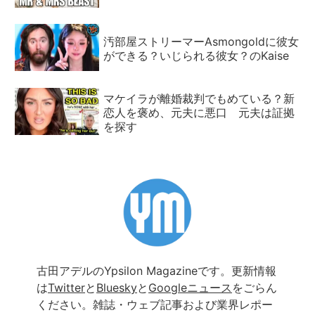
汚部屋ストリーマーAsmongoldに彼女
ができる？いじられる彼女？のKaise
マケイラが離婚裁判でもめている？新
恋人を褒め、元夫に悪口 元夫は証拠
を探す
古田アデルのYpsilon Magazineです。更新情報
は
Twitter
と
Bluesky
と
Googleニュース
をごらん
ください。雑誌・ウェブ記事および業界レポー