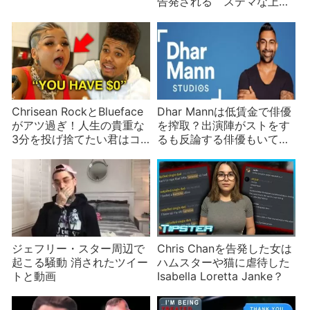
告発される ステマな上に
宣伝しない
Chrisean RockとBlueface
Dhar Mannは低賃金で俳優
がアツ過ぎ！人生の貴重な
を搾取？出演陣がストをす
3分を投げ捨てたい君はコ
るも反論する俳優もいて全
レを読め！
面対決
ジェフリー・スター周辺で
Chris Chanを告発した女は
起こる騒動 消されたツイー
ハムスターや猫に虐待した
トと動画
Isabella Loretta Janke？