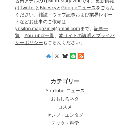
古田アデルのYpsilon Magazineです。更新情報
は
Twitter
と
Bluesky
と
Googleニュース
をごらん
ください。雑誌・ウェブ記事および業界レポー
トなどお仕事のご依頼は
ypsilon.magazine@gmail.com
まで。
記事一
覧
、
YouTuber一覧
、
本サイトの説明とプライバ
シーポリシー
もごらんください。
カテゴリー
YouTuberニュース
おもしろネタ
コスメ
セレブ・エンタメ
テック・科学