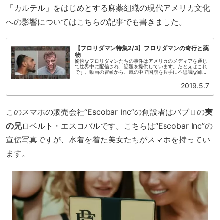
「カルテル」をはじめとする麻薬組織の現代アメリカ文化
への影響についてはこちらの記事でも書きました。
【フロリダマン特集2/3】フロリダマンの奇行と薬
物
愉快なフロリダマンたちの事件はアメリカのメディアを通じ
て世界中に配信され、話題を提供しています。たとえばこれ
です。動画の冒頭から、嵐の中で国旗を片手に不思議な踊り
を踊る半裸の男、ワニを小脇に抱えて店に入る男などが出て
きます。1万5000ドル...
2019.5.7
このスマホの販売会社“Escobar Inc”の創設者はパブロの
実
の兄
ロベルト・エスコバルです。こちらは“Escobar Inc”の
宣伝写真ですが、水着を着た美女たちがスマホを持ってい
ます。