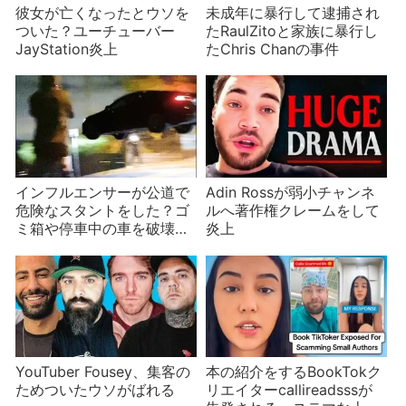
彼女が亡くなったとウソを
未成年に暴行して逮捕され
ついた？ユーチューバー
たRaulZitoと家族に暴行し
JayStation炎上
たChris Chanの事件
インフルエンサーが公道で
Adin Rossが弱小チャンネ
危険なスタントをした？ゴ
ルへ著作権クレームをして
ミ箱や停車中の車を破壊す
炎上
るも正体不明
YouTuber Fousey、集客の
本の紹介をするBookTokク
ためついたウソがばれる
リエイターcallireadsssが