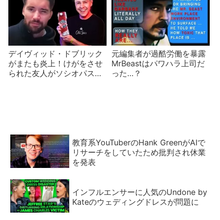
デイヴィッド・ドブリック
元編集者が過酷労働を暴露
がまたも炎上！けがをさせ
MrBeastはパワハラ上司だ
られた友人がソシオパスだ
った…？
と告発【前編】
教育系YouTuberのHank GreenがAIで
リサーチをしていたため批判され休業
を発表
インフルエンサーに人気のUndone by
Kateのウェディングドレスが問題に