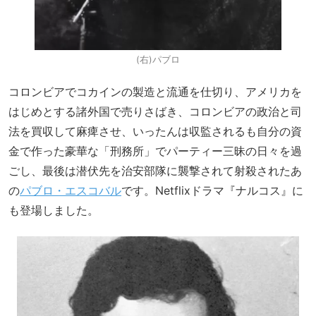
(右)パブロ
コロンビアでコカインの製造と流通を仕切り、アメリカを
はじめとする諸外国で売りさばき、コロンビアの政治と司
法を買収して麻痺させ、いったんは収監されるも自分の資
金で作った豪華な「刑務所」でパーティー三昧の日々を過
ごし、最後は潜伏先を治安部隊に襲撃されて射殺されたあ
の
パブロ・エスコバル
です。Netflixドラマ『ナルコス』に
も登場しました。