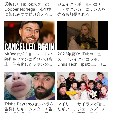
夭折したTikTokスターの
ジェイク・ポールがコナ
Cooper Noriega 依存症
ー・マクレガーにケンカを
に苦しみつつ助け合える場
売るも無視される
を作ろうとした矢先に
MrBeastがチョコレートの
2023年夏YouTuberニュー
陳列をファンに呼びかけ炎
ス ドレイクとコラボ、
上 信者化したファンの力
Linus Tech Tips炎上、リ
やいかに
ル・テイのその後など
Trisha Paytasのセクハラを
マイリー・サイラスが贈っ
告発したキームスター！告
たギフト、ジェームズ・チ