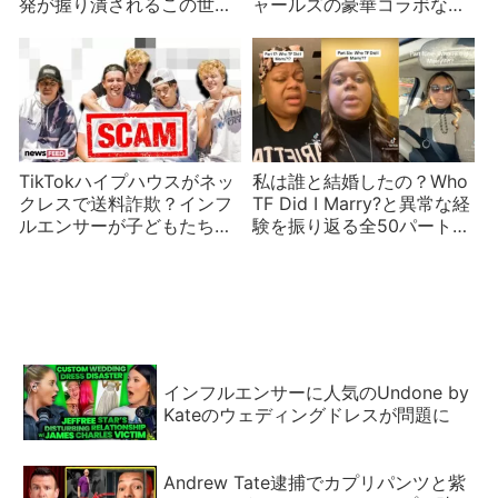
発が握り潰されるこの世の
ャールズの豪華コラボな
不正義に絶望！
ど YouTuberニュース
TikTokハイプハウスがネッ
私は誰と結婚したの？Who
クレスで送料詐欺？インフ
TF Did I Marry?と異常な経
ルエンサーが子どもたちを
験を振り返る全50パート8
食い物に
時間のTikTokシリーズが話
題に
インフルエンサーに人気のUndone by
Kateのウェディングドレスが問題に
Andrew Tate逮捕でカプリパンツと紫