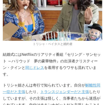
トリシャ・ペイタスと婚約者
結婚式にはNetflixのリアリティ番組『セリング・サンセッ
ト ～ハリウッド 夢の豪華物件』の出演者クリスティー
ン・クインと
同じドレス
を着用するウワサも流れていま
す。
トリシャ姐さんは奇行で知られています。自分が
解離性同
一症だと主張
したり、
トランスジェンダーだと主張
したり
していますが、その主張は怪しく、当事者たちから迷惑が
られています。自分はチキンナゲットだと主張したことも