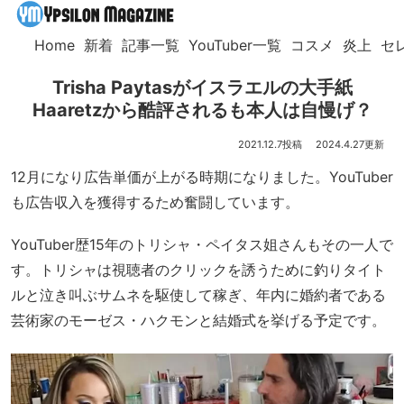
Home
新着
記事一覧
YouTuber一覧
コスメ
炎上
セ
Trisha Paytasがイスラエルの大手紙
Haaretzから酷評されるも本人は自慢げ？
2021.12.7
2024.4.27
12月になり広告単価が上がる時期になりました。YouTuber
も広告収入を獲得するため奮闘しています。
YouTuber歴15年のトリシャ・ペイタス姐さんもその一人で
す。トリシャは視聴者のクリックを誘うために釣りタイト
ルと泣き叫ぶサムネを駆使して稼ぎ、年内に婚約者である
芸術家のモーゼス・ハクモンと結婚式を挙げる予定です。