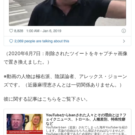
（2020年6月7日：削除されたツイートをキャプチャ画像
で置き換えました。）
※動画の人物は極右派、陰謀論者、アレックス・ジョーン
ズです。（近藤麻理恵さんとは一切関係ありません。）
彼に関する記事はこちらをご覧下さい。
YouTubeからbanされた人々とその理由とは？フ
ェイクニュース、トロール、人種差別、特殊性癖
など
YouTubeをban（追放）されてしまった海外YouTuberを紹介
します。言論の自由はもちろん保証されねばなりませんが、
YouTubeは私企業であるため規約に違反したユーザーを追放