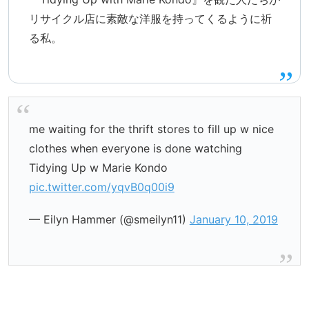
リサイクル店に素敵な洋服を持ってくるように祈
る私。
me waiting for the thrift stores to fill up w nice
clothes when everyone is done watching
Tidying Up w Marie Kondo
pic.twitter.com/yqvB0q00i9
— Eilyn Hammer (@smeilyn11)
January 10, 2019