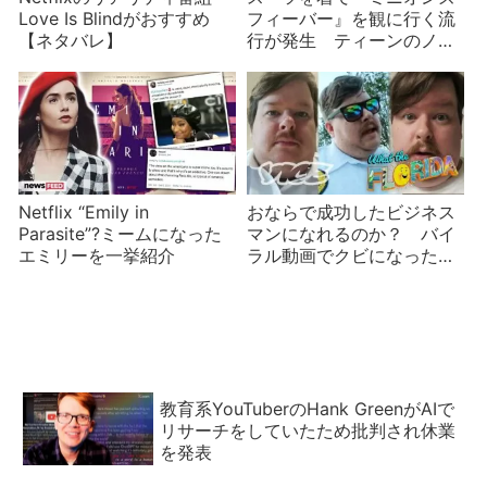
Love Is Blindがおすすめ
フィーバー』を観に行く流
【ネタバレ】
行が発生 ティーンのノリ
に歓迎と悲鳴が
Netflix “Emily in
おならで成功したビジネス
Parasite”?ミームになった
マンになれるのか？ バイ
エミリーを一挙紹介
ラル動画でクビになったフ
ロリダマンのインタビュー
教育系YouTuberのHank GreenがAIで
リサーチをしていたため批判され休業
を発表