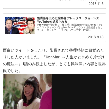
する権限があります。紹介するYouTuberはそれぞれ納...
2018.11.6
陰謀論を広める煽動者 アレックス・ジョーンズ
YouTubeを追放される
Infowarsの司会者で（極右系）陰謀論者のAlex Jones（アレ
ックス・ジョーンズ）がYouTubeアカウント追放処分となり
ました。ネットニュースになっています。Philip
DeFranco（フィリップ・デフランコ）の動画です。S...
2018.8.18
面白いツイートをしたり、影響されて整理整頓に目覚めた
りした人がいました。『KonMari ～人生がときめく片づけ
の魔法～』1話のみ観ましたが、とても興味深い内容と世界
観でした。