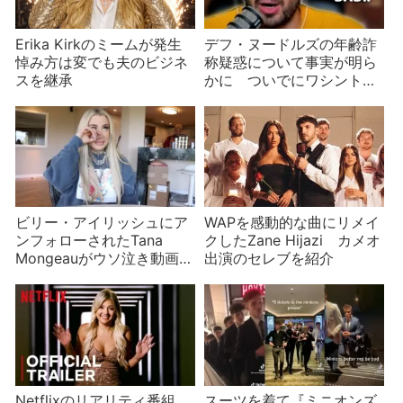
Erika Kirkのミームが発生
デフ・ヌードルズの年齢詐
悼み方は変でも夫のビジネ
称疑惑について事実が明ら
スを継承
かに ついでにワシントン
ポスト紙記者も
ビリー・アイリッシュにア
WAPを感動的な曲にリメイ
ンフォローされたTana
クしたZane Hijazi カメオ
Mongeauがウソ泣き動画を
出演のセレブを紹介
投稿
Netflixのリアリティ番組
スーツを着て『ミニオンズ