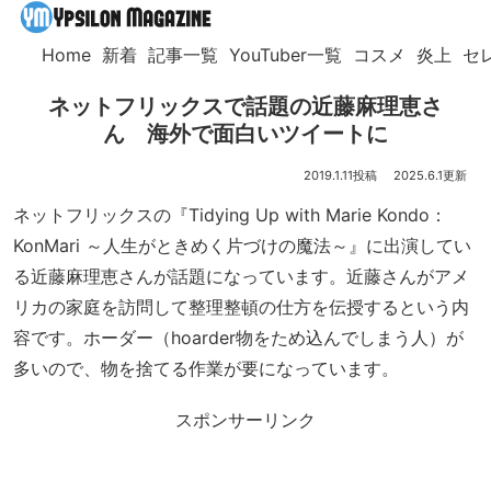
Home
新着
記事一覧
YouTuber一覧
コスメ
炎上
セ
ネットフリックスで話題の近藤麻理恵さ
ん 海外で面白いツイートに
2019.1.11
2025.6.1
ネットフリックスの『Tidying Up with Marie Kondo：
KonMari ～人生がときめく片づけの魔法～』に出演してい
る近藤麻理恵さんが話題になっています。近藤さんがアメ
リカの家庭を訪問して整理整頓の仕方を伝授するという内
容です。ホーダー（hoarder物をため込んでしまう人）が
多いので、物を捨てる作業が要になっています。
スポンサーリンク