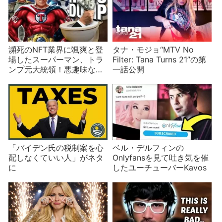
瀕死のNFT業界に颯爽と登
タナ・モジョ“MTV No
場したスーパーマン、トラ
Filter: Tana Turns 21”の第
ンプ元大統領！悪趣味な
一話公開
NFTを発売し熱心な支持者
も絶望
「バイデン氏の税制案を心
ベル・デルフィンの
配しなくていい人」がネタ
Onlyfansを見て吐き気を催
に
したユーチューバーKavos