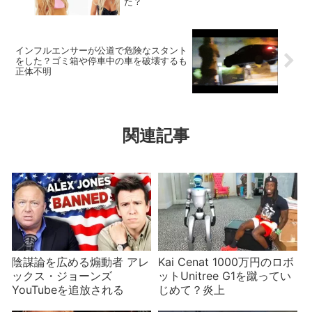
た？
インフルエンサーが公道で危険なスタント
をした？ゴミ箱や停車中の車を破壊するも
正体不明
関連記事
陰謀論を広める煽動者 アレ
Kai Cenat 1000万円のロボ
ックス・ジョーンズ
ットUnitree G1を蹴ってい
YouTubeを追放される
じめて？炎上