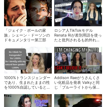
「ジェイク・ポールの家
ロシア人TikTokモデル
族」シェーン・ドーソンの
Renata Riが差別用語を使っ
ドキュメンタリー第三部
たと批判されるも的外れ？
しかしやはり差別的
1000%トランスジェンダー
Addison Raeがうさんくさ
であり、生まれたままの性
い化粧品を発表 Valkyと同
を1000%自認していると話
じ「ブルーライトから保
したトリシャ・ペイタス
護」