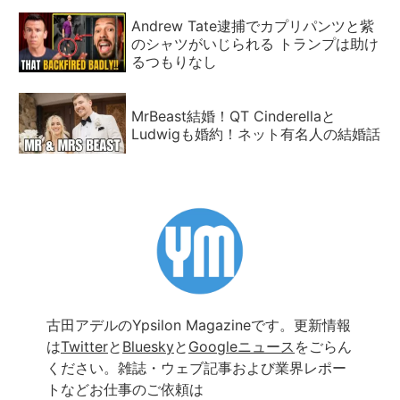
Andrew Tate逮捕でカプリパンツと紫
のシャツがいじられる トランプは助け
るつもりなし
MrBeast結婚！QT Cinderellaと
Ludwigも婚約！ネット有名人の結婚話
古田アデルのYpsilon Magazineです。更新情報
は
Twitter
と
Bluesky
と
Googleニュース
をごらん
ください。雑誌・ウェブ記事および業界レポー
トなどお仕事のご依頼は