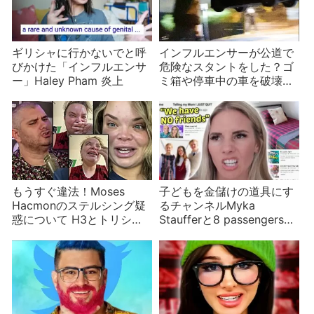
ギリシャに行かないでと呼
インフルエンサーが公道で
びかけた「インフルエンサ
危険なスタントをした？ゴ
ー」Haley Pham 炎上
ミ箱や停車中の車を破壊す
るも正体不明
もうすぐ違法！Moses
子どもを金儲けの道具にす
Hacmonのステルシング疑
るチャンネルMyka
惑について H3とトリシ
Staufferと8 passengers虐
ャ・ペイタスがケンカをす
待疑惑も
る背景