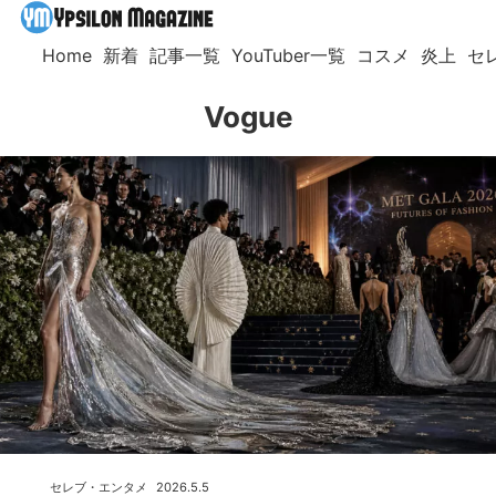
Home
新着
記事一覧
YouTuber一覧
コスメ
炎上
セ
Vogue
セレブ・エンタメ
2026.5.5