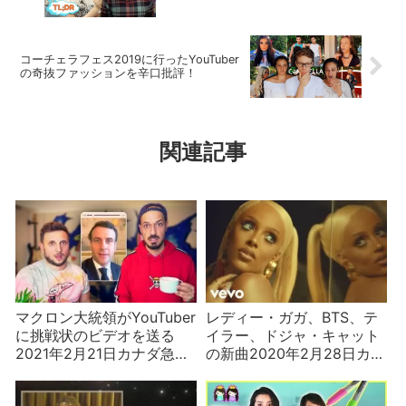
コーチェラフェス2019に行ったYouTuber
の奇抜ファッションを辛口批評！
関連記事
マクロン大統領がYouTuber
レディー・ガガ、BTS、テ
に挑戦状のビデオを送る
イラー、ドジャ・キャット
2021年2月21日カナダ急上
の新曲2020年2月28日カナ
昇ランキング
ダ急上昇ランキング