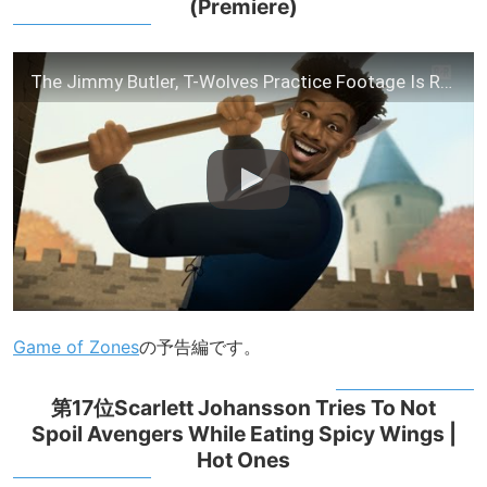
(Premiere)
The Jimmy Butler, T-Wolves Practice Footage Is Revealed | Game of Zones S6E1 (Premiere)
Game of Zones
の予告編です。
第17位Scarlett Johansson Tries To Not
Spoil Avengers While Eating Spicy Wings |
Hot Ones