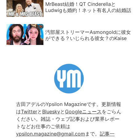
MrBeast結婚！QT Cinderellaと
Ludwigも婚約！ネット有名人の結婚話
汚部屋ストリーマーAsmongoldに彼女
ができる？いじられる彼女？のKaise
古田アデルのYpsilon Magazineです。更新情報
は
Twitter
と
Bluesky
と
Googleニュース
をごらん
ください。雑誌・ウェブ記事および業界レポー
トなどお仕事のご依頼は
ypsilon.magazine@gmail.com
まで。
記事一