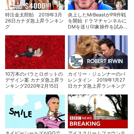
特注金太郎飴 2019年3月
炎上したMrBeastがPR作戦
26日カナダ急上昇ランキン
を開始 ドラマチャンネルに
グ
DMを送り印象操作を試み
るが一番危ないのは暗号資
産疑惑？
10万本のバラとロボットの
カイリー・ジェンナーのバ
デザイン案 カナダ急上昇ラ
レンタイン 2019年1月27
ンキング2020年2月15日
日カナダ急上昇ランキング
ネイビーシールズがGQで
アイスクリームファウンテ