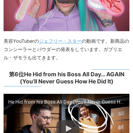
美容YouTuberの
ジェフリー・スター
の動画です。新商品の
コンシーラーとパウダーの発表をしています。ガブリエ
ル・ザモラも出てきます。
第6位He Hid from his Boss All Day… AGAIN
(You’ll Never Guess How He Did It)
He Hid from his Boss All Day (You'll Never Guess How) • Hidden in Plain Sight #2