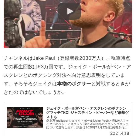
チャンネルはJake Paul（登録者数2030万人）、執筆時点
での再生回数は93万回です。ジェイク・ポールがベン・ア
スクレンとのボクシング対決へ向け意思表明をしていま
す。そろそろジェイクは
本物のボクサー
と対戦するときが
きたのではないでしょうか。
ジェイク・ポール対ベン・アスクレンのボクシン
グマッチTKO! ジャスティン・ビーバーなど豪華ゲ
ストも
炎上系YouTuberジェイク・ポール(Jake Paul)と元MMAファ
イターのベン・アスクレン(Ben Askren)のボクシングマッチ
について速報します。試合は2020年12月22日に発表され、
現地時間2021年4月17日、ジョージア...
2021.4.18