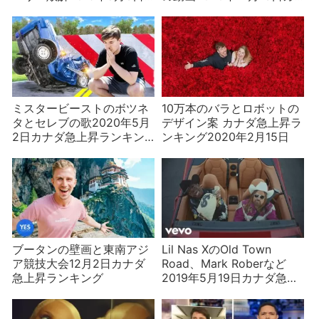
カナダ急上昇ランキング
ナダ急上昇ランキング
ミスタービーストのボツネ
10万本のバラとロボットの
タとセレブの歌2020年5月
デザイン案 カナダ急上昇ラ
2日カナダ急上昇ランキン
ンキング2020年2月15日
グ
ブータンの壁画と東南アジ
Lil Nas XのOld Town
ア競技大会12月2日カナダ
Road、Mark Roberなど
急上昇ランキング
2019年5月19日カナダ急上
昇ランキング