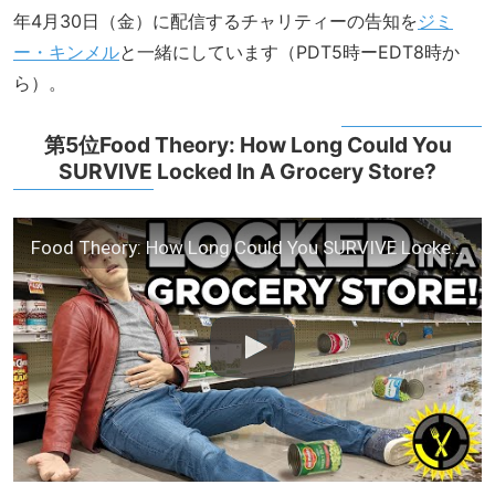
年4月30日（金）に配信するチャリティーの告知を
ジミ
ー・キンメル
と一緒にしています（PDT5時ーEDT8時か
ら）。
第5位Food Theory: How Long Could You
SURVIVE Locked In A Grocery Store?
Food Theory: How Long Could You SURVIVE Locked In A Grocery Store?