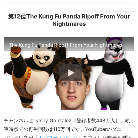
第12位The Kung Fu Panda Ripoff From Your
Nightmares
The Kung Fu Panda Ripoff From Your Nightmares
チャンネルはDanny Gonzalez（登録者数448万人）、執
筆時点での再生回数は110万回です。YouTuberのダニー・
ゴンザレスが『
カンフー・パンダ
』をマネした映画を酷評