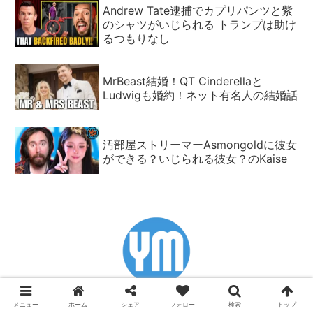
Andrew Tate逮捕でカプリパンツと紫
のシャツがいじられる トランプは助け
るつもりなし
MrBeast結婚！QT Cinderellaと
Ludwigも婚約！ネット有名人の結婚話
汚部屋ストリーマーAsmongoldに彼女
ができる？いじられる彼女？のKaise
メニュー
ホーム
シェア
フォロー
検索
トップ
古田アデルのYpsilon Magazineです。更新情報