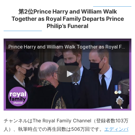
第2位Prince Harry and William Walk
Together as Royal Family Departs Prince
Philip’s Funeral
Prince Harry and William Walk Together as Royal Family Departs Prince Philip's Funeral
チャンネルはThe Royal Family Channel（登録者数103万
人）、執筆時点での再生回数は506万回です。
エディンバ