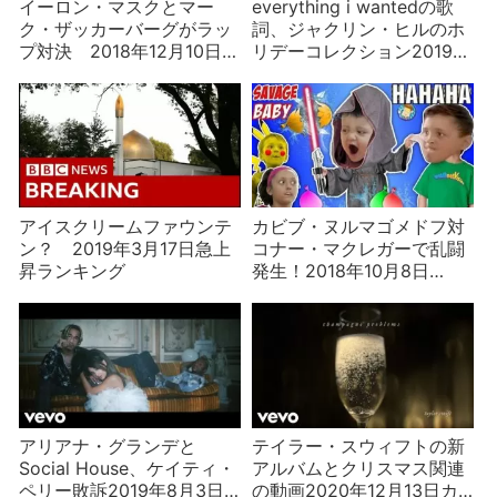
イーロン・マスクとマー
everything i wantedの歌
ク・ザッカーバーグがラッ
詞、ジャクリン・ヒルのホ
プ対決 2018年12月10日カ
リデーコレクション2019年
ナダ急上昇ランキング
11月15日カナダ急上昇ラン
キング
アイスクリームファウンテ
カビブ・ヌルマゴメドフ対
ン？ 2019年3月17日急上
コナー・マクレガーで乱闘
昇ランキング
発生！2018年10月8日
YouTubeカナダ急上昇ラン
キング
アリアナ・グランデと
テイラー・スウィフトの新
Social House、ケイティ・
アルバムとクリスマス関連
ペリー敗訴2019年8月3日
の動画2020年12月13日カ