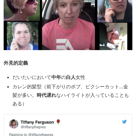
外見的定義
だいたいにおいて
中年
の
白人
女性
カレン的髪型（前下がりのボブ、ピクシーカット…金
髪が多い。
時代遅れ
なハイライトが入っていることも
ある）