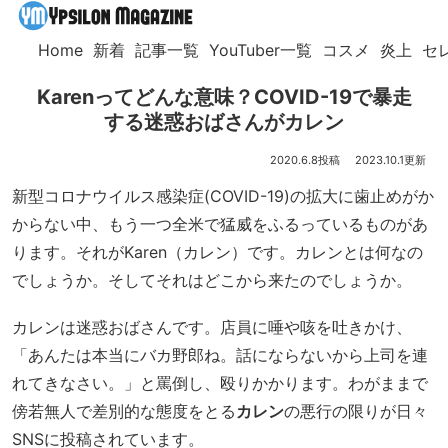
Home
新着
記事一覧
YouTuber一覧
コスメ
炎上
セ
Karenってどんな意味？COVID-19で暴走
する迷惑おばさんがカレン
2020.6.8
2023.10.1
新型コロナウイルス感染症(COVID-19)の拡大に歯止めがか
からない中、もう一つ全米で猛威をふるっているものがあ
ります。それがKaren（カレン）です。カレンとは何なの
でしょうか。そしてそれはどこから来たのでしょうか。
カレンは迷惑おばさんです。店員に唾や咳を吐きかけ、
「あんたは本当にバカ野郎ね。話にならないから上司を連
れてきなさい。」と罵倒し、殴りかかります。わがままで
傍若無人で差別的な態度をとる
カレン
の悪行の限りが日々
SNSに投稿されています。