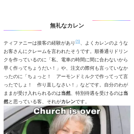
無礼なカレン
1
ティファニーは接客の経験があり
、よくカレンのような
お客さんにクレームを言われたそうです。順番通りドリン
クを作っているのに「私、電車の時間に間に合わないから
早く作ってちょうだい！」や、注文の際何も言っていなか
ったのに「ちょっと！ アーモンドミルクで作ってって言
ったでしょ！ 作り直しなさい！」などです。自分のわが
ままが受け入れられるのは
当然
、特別待遇を受けるのは
当
然
と思っている客、それが
カレン
です。