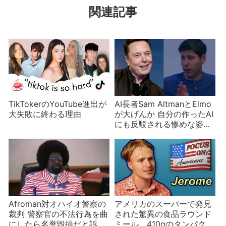
関連記事
TikTokerのYouTube進出が
AI長者Sam AltmanとElmo
大失敗に終わる理由
が大げんか 自分の作ったAI
にも反駁される惨めな姿を
晒す
Afroman対オハイオ警察の
アメリカのスーパーで発見
裁判 警察官の不法行為を曲
された驚異の食品ラウンド
にしたら名誉毀損だと訴え
ミール 410gのタンパク質