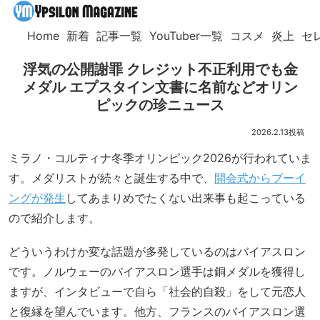
Home
新着
記事一覧
YouTuber一覧
コスメ
炎上
セ
浮気の公開謝罪 クレジット不正利用でも金
メダル エプスタイン文書に名前などオリン
ピックの珍ニュース
2026.2.13
ミラノ・コルティナ冬季オリンピック2026が行われていま
す。メダリストが続々と誕生する中で、
開会式からブーイ
ングが発生
してあまりめでたくない出来事も起こっている
ので紹介します。
どういうわけか変な話題が多発しているのはバイアスロン
です。ノルウェーのバイアスロン選手は銅メダルを獲得し
ますが、インタビューで自ら「社会的自殺」をして元恋人
と復縁を望んでいます。他方、フランスのバイアスロン選