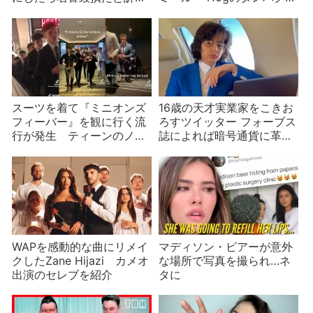
られたが勝訴
が226gのマカロニに含ま
れデイヴィスが君の家に来
る秘密とは？
スーツを着て『ミニオンズ
16歳の天才実業家をこきお
フィーバー』を観に行く流
ろすツイッター フォーブス
行が発生 ティーンのノリ
誌によれば暗号通貨に革命
に歓迎と悲鳴が
をもたらす人物だが…
WAPを感動的な曲にリメイ
マディソン・ビアーが意外
クしたZane Hijazi カメオ
な場所で写真を撮られ…ネ
出演のセレブを紹介
タに