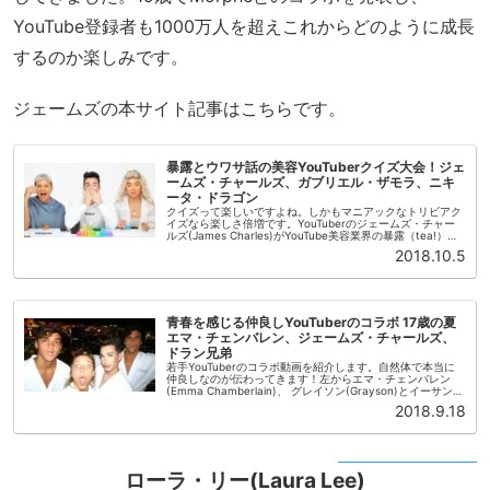
YouTube登録者も1000万人を超えこれからどのように成長
するのか楽しみです。
ジェームズの本サイト記事はこちらです。
暴露とウワサ話の美容YouTuberクイズ大会！ジェ
ームズ・チャールズ、ガブリエル・ザモラ、ニキ
ータ・ドラゴン
クイズって楽しいですよね。しかもマニアックなトリビアク
イズなら楽しさ倍増です。YouTuberのジェームズ・チャー
ルズ(James Charles)がYouTube美容業界の暴露（tea!）た
っぷりのクイズ対決を開催しました！対戦者は〜ファ...
2018.10.5
青春を感じる仲良しYouTuberのコラボ 17歳の夏
エマ・チェンバレン、ジェームズ・チャールズ、
ドラン兄弟
若手YouTuberのコラボ動画を紹介します。自然体で本当に
仲良しなのが伝わってきます！左からエマ・チェンバレン
(Emma Chamberlain)、 グレイソン(Grayson)とイーサン
(Ethan)のドラン兄弟(Dolan Twins...
2018.9.18
ローラ・リー(Laura Lee)