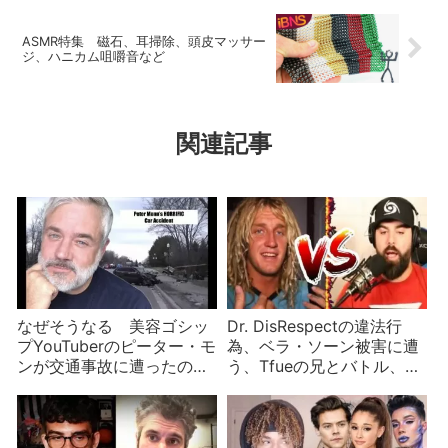
ASMR特集 磁石、耳掃除、頭皮マッサー
ジ、ハニカム咀嚼音など
関連記事
なぜそうなる 美容ゴシッ
Dr. DisRespectの違法行
プYouTuberのピーター・モ
為、ベラ・ソーン被害に遭
ンが交通事故に遭ったので
う、Tfueの兄とバトル、ジ
マニー・MUAを攻撃し始め
ェフリーの愛犬など
たリッチ・ラックス
YouTuberニュース