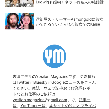
Ludwigも婚約！ネット有名人の結婚話
汚部屋ストリーマーAsmongoldに彼女
ができる？いじられる彼女？のKaise
古田アデルのYpsilon Magazineです。更新情報
は
Twitter
と
Bluesky
と
Googleニュース
をごらん
ください。雑誌・ウェブ記事および業界レポー
トなどお仕事のご依頼は
ypsilon.magazine@gmail.com
まで。
記事一
覧
、
YouTuber一覧
、
本サイトの説明とプライバ