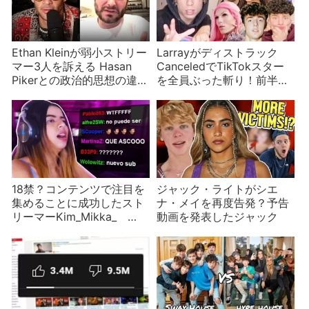
Ethan Kleinが弱小ストリー
Larrayがディストラック
マー3人を訴える Hasan
CanceledでTikTokスター
Pikerとの政治的思想の違い
を全員ぶった斬り！前半
が発端
Bryce HallやJeffree Star
18禁？コンテンツで注目を
ジャック・ライトがシエ
集めることに成功したスト
ナ・メイを再度告発？予告
リーマーKim_Mikka_
動画を発表したジャック
Twitchの対応に批判が集ま
る