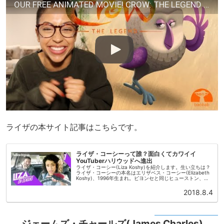
OUR FREE ANIMATED MOVIE! CROW: THE LEGEND | John Legend, Oprah, Liza Koshy
ライザの本サイト記事はこちらです。
ライザ・コーシーって誰？面白くてカワイイ
YouTuberハリウッドへ進出
ライザ・コーシー(Liza Koshy)を紹介します。生い立ちは？
ライザ・コーシーの本名はエリザベス・コーシー(Elizabeth
Koshy)、1996年生まれ。ビヨンセと同じヒューストン、テ
キサス州出身。インド系の父親とアメリカ人の母親...
2018.8.4
ジェームズ・チャールズ(James Charles)