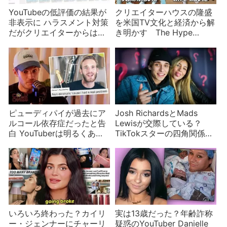
YouTubeの低評価の結果が
クリエイターハウスの隆盛
非表示に ハラスメント対策
を米国TV文化と経済から解
だがクリエイターからは不
き明かす The Hype
評
House、Sway House、
Alpha House、……
ピューディパイが過去にア
Josh RichardsとMads
ルコール依存症だったと告
Lewisが交際している？
白 YouTuberは明るくあれ
TikTokスターの四角関係が
という抑圧
完成
いろいろ終わった？カイリ
実は13歳だった？年齢詐称
ー・ジェンナーにチャーリ
疑惑のYouTuber Danielle