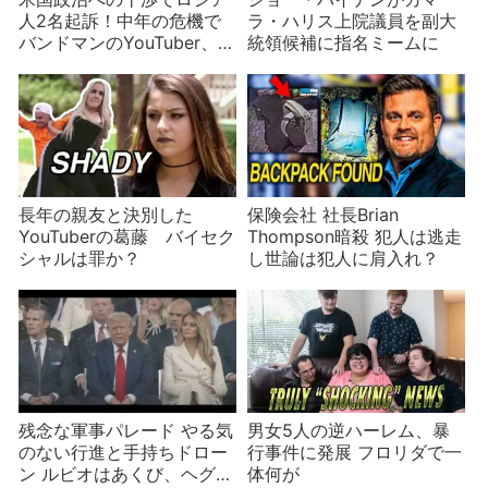
人2名起訴！中年の危機で
ラ・ハリス上院議員を副大
バンドマンのYouTuber、
統領候補に指名ミームに
Tim Poolは騙されたと言う
が誰が信じる？
長年の親友と決別した
保険会社 社長Brian
YouTuberの葛藤 バイセク
Thompson暗殺 犯人は逃走
シャルは罪か？
し世論は犯人に肩入れ？
残念な軍事パレード やる気
男女5人の逆ハーレム、暴
のない行進と手持ちドロー
行事件に発展 フロリダで一
ン ルビオはあくび、ヘグセ
体何が