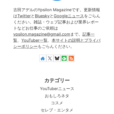
古田アデルのYpsilon Magazineです。更新情報
は
Twitter
と
Bluesky
と
Googleニュース
をごらん
ください。雑誌・ウェブ記事および業界レポー
トなどお仕事のご依頼は
ypsilon.magazine@gmail.com
まで。
記事一
覧
、
YouTuber一覧
、
本サイトの説明とプライバ
シーポリシー
もごらんください。
カテゴリー
YouTuberニュース
おもしろネタ
コスメ
セレブ・エンタメ