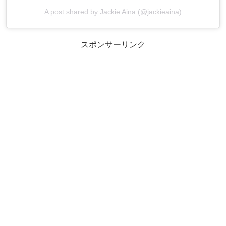
A post shared by Jackie Aina (@jackieaina)
スポンサーリンク