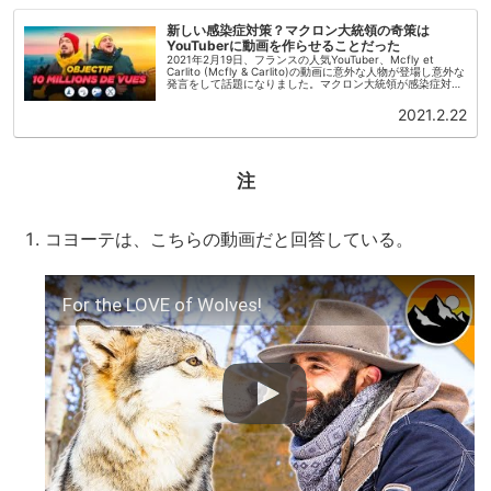
新しい感染症対策？マクロン大統領の奇策は
YouTuberに動画を作らせることだった
2021年2月19日、フランスの人気YouTuber、Mcfly et
Carlito (Mcfly & Carlito)の動画に意外な人物が登場し意外な
発言をして話題になりました。マクロン大統領が感染症対策
を訴える動画を作ることを要請した...
2021.2.22
注
コヨーテは、こちらの動画だと回答している。
For the LOVE of Wolves!