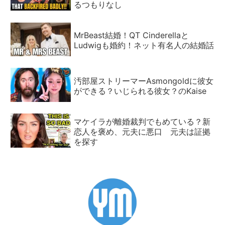
るつもりなし
MrBeast結婚！QT Cinderellaと
Ludwigも婚約！ネット有名人の結婚話
汚部屋ストリーマーAsmongoldに彼女
ができる？いじられる彼女？のKaise
マケイラが離婚裁判でもめている？新
恋人を褒め、元夫に悪口 元夫は証拠
を探す