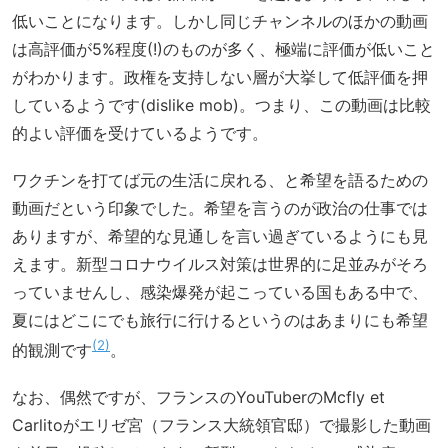
低いことになります。しかし同じチャンネルのほかの動画
は高評価が5%程度(!)のものが多く、極端に評価が低いこと
がわかります。政権を支持しない層が大挙して低評価を押
しているようです(dislike mob)。つまり、この動画は比較
的よい評価を受けているようです。
ワクチンを打てば元の生活に戻れる、と希望を語るための
動画だという印象でした。希望を言うのが政治の仕事では
ありますが、希望的な見通しを言い過ぎているようにも見
えます。新型コロナウイルス対策は世界的に足並みがそろ
っていませんし、感染爆発が起こっている国もある中で、
夏にはどこにでも旅行に行けるというのはあまりにも希望
2
的観測です
。
なお、偶然ですが、フランスのYouTuberのMcfly et
Carlitoがエリゼ宮（フランス大統領官邸）で撮影した動画