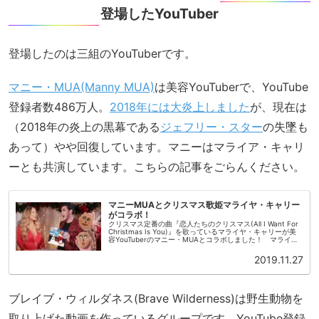
登場したYouTuber
登場したのは三組のYouTuberです。
マニー・MUA(Manny MUA)
は美容YouTuberで、YouTube
登録者数486万人。
2018年には大炎上しました
が、現在は
（2018年の炎上の黒幕である
ジェフリー・スター
の失墜も
あって）やや回復しています。マニーはマライア・キャリ
ーとも共演しています。こちらの記事をごらんください。
マニーMUAとクリスマス歌姫マライヤ・キャリー
がコラボ！
クリスマス定番の曲『恋人たちのクリスマス(All I Want For
Christmas Is You)』を歌っているマライヤ・キャリーが美
容YouTuberのマニー・MUAとコラボしました！ マライヤ
とマニーの意外な共通点が明らかになっ...
2019.11.27
ブレイブ・ウィルダネス(Brave Wilderness)は野生動物を
取り上げた動画を作っているグループです。YouTube登録