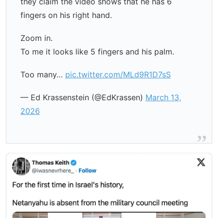
they claim the video shows that he has 6
fingers on his right hand.
Zoom in.
To me it looks like 5 fingers and his palm.
Too many…
pic.twitter.com/MLd9R1D7sS
— Ed Krassenstein (@EdKrassen)
March 13,
2026