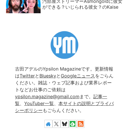
汚部屋ストリーマーAsmongoldに彼女
ができる？いじられる彼女？のKaise
古田アデルのYpsilon Magazineです。更新情報
は
Twitter
と
Bluesky
と
Googleニュース
をごらん
ください。雑誌・ウェブ記事および業界レポー
トなどお仕事のご依頼は
ypsilon.magazine@gmail.com
まで。
記事一
覧
、
YouTuber一覧
、
本サイトの説明とプライバ
シーポリシー
もごらんください。