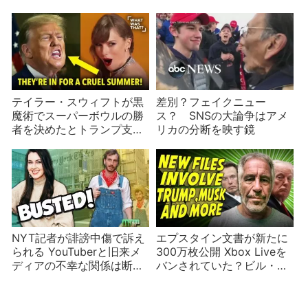
事件の共通点
でも注文殺到？！
テイラー・スウィフトが黒
差別？フェイクニュー
魔術でスーパーボウルの勝
ス？ SNSの大論争はアメ
者を決めたとトランプ支持
リカの分断を映す鏡
者が主張 バイデン大統領
は勝ち誇る
NYT記者が誹謗中傷で訴え
エプスタイン文書が新たに
られる YouTuberと旧来メ
300万枚公開 Xbox Liveを
ディアの不幸な関係は断ち
バンされていた？ビル・ゲ
切れるのか
イツ、アンドルーなど著名
人も