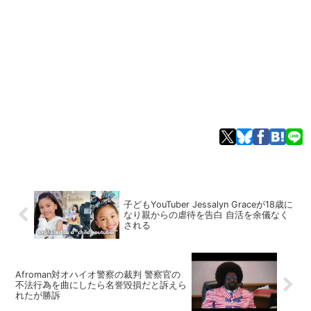
子どもYouTuber Jessalyn Graceが18歳に
なり親からの虐待を告白 自活を余儀なく
される
Afroman対オハイオ警察の裁判 警察官の
不法行為を曲にしたら名誉毀損だと訴えら
れたが勝訴