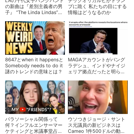
LAの十代女子パンクパンド
テックオリガルヒがトラン
の新曲は『差別主義者の男
プに跪く 私たちの目にする
子』 “The Linda Lindas”が
情報はどうなるのか
立ち向かう現実とは？
8647とwhen it happensと
MAGAアカウントがバング
Somebody needs to do it
ラデシュ、インドやナイジ
謎のトレンドの意味とは？
ェリア拠点だったと明らか
に 背景は？
パラソーシャル関係って
ウソつきジョージ・サント
何？インフルエンサーマー
ス元議員の新ビジネスは
ケティングと米議事堂占拠
Cameo 1件500ドルの動画