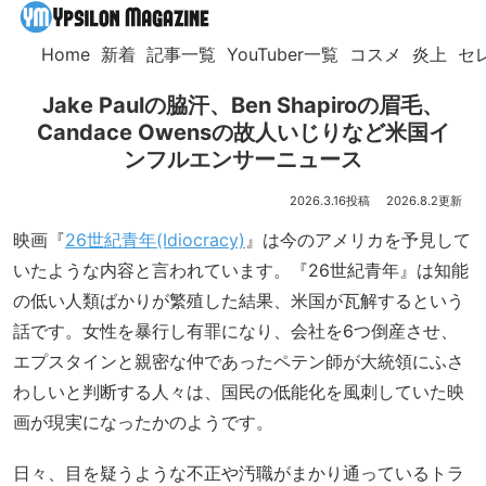
Home
新着
記事一覧
YouTuber一覧
コスメ
炎上
セ
Jake Paulの脇汗、Ben Shapiroの眉毛、
Candace Owensの故人いじりなど米国イ
ンフルエンサーニュース
2026.3.16
2026.8.2
映画『
26世紀青年(Idiocracy)
』は今のアメリカを予見して
いたような内容と言われています。『26世紀青年』は知能
の低い人類ばかりが繁殖した結果、米国が瓦解するという
話です。女性を暴行し有罪になり、会社を6つ倒産させ、
エプスタインと親密な仲であったペテン師が大統領にふさ
わしいと判断する人々は、国民の低能化を風刺していた映
画が現実になったかのようです。
日々、目を疑うような不正や汚職がまかり通っているトラ