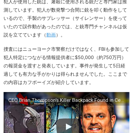
犯人が使用した銃は、屠殺に使用される銃だと専門家は推
測しています。犯人が数発撃つ合間に銃を叩く動作をして
いるので、手製のサプレッサー（サイレンサー）を使って
いたので誤作動があったのでは、と銃専門チャンネルは仮
説を立てています（
動画
）。
捜査にはニューヨーク市警察だけではなく、FBIも参加して
犯人特定につながる情報提供者に$50,000（約750万円）
の報奨金を渡すと発表しています。事件が発生して5日経
過しても有力な手がかりは得られませんでした。ここまで
の内容はカフボーイズが紹介しています。
CEO Brian Thompson's Killer Backpack Found in Central Park + DNA