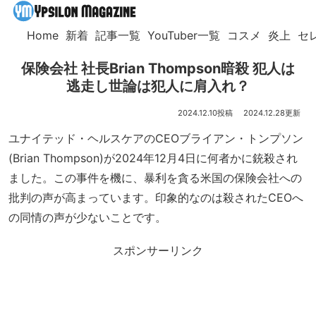
Home
新着
記事一覧
YouTuber一覧
コスメ
炎上
セ
保険会社 社長Brian Thompson暗殺 犯人は
逃走し世論は犯人に肩入れ？
2024.12.10
2024.12.28
ユナイテッド・ヘルスケアのCEOブライアン・トンプソン
(Brian Thompson)が2024年12月4日に何者かに銃殺され
ました。この事件を機に、暴利を貪る米国の保険会社への
批判の声が高まっています。印象的なのは殺されたCEOへ
の同情の声が少ないことです。
スポンサーリンク