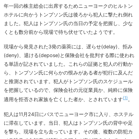
年一回の株主総会に出席するためニューヨークのヒルトン
ホテルに向かうトンプソン氏は後ろから犯人に撃たれ倒れ
ました。犯人はトンプソン氏の当日の予定を把握し、少な
くとも数分前から現場で待ち伏せていたようです。
現場から発見された3発の薬莢には、遅らせ(delay)、拒み
(deny)、退ける(depose)と保険会社を批判する際に使われ
る単語が記されていました。これらの証拠と犯人の行動か
ら、トンプソン氏に何らかの恨みがある者が犯行に及んだ
と推測されています。犯人がトンプソン氏のスケジュール
を把握しているので、保険会社の元従業員か、純粋に保険
1
適用を拒否され家族を亡くした者か、とされています
。
犯人は11月24日にバスでニューヨーク市に入り、ホステル
に滞在しています。当日、犯人はトンプソン氏の背中や足
を撃ち、現場を立ち去っています。その後、複数の防犯カ