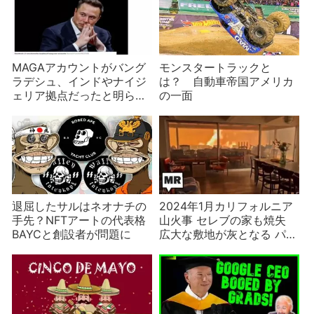
MAGAアカウントがバング
モンスタートラックと
ラデシュ、インドやナイジ
は？ 自動車帝国アメリカ
ェリア拠点だったと明らか
の一面
に 背景は？
退屈したサルはネオナチの
2024年1月カリフォルニア
手先？NFTアートの代表格
山火事 セレブの家も焼失
BAYCと創設者が問題に
広大な敷地が灰となる パリ
ス・ヒルトンやアンソニ
ー・ホプキンスも