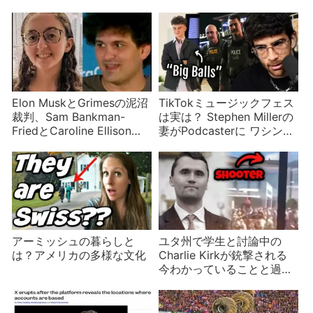
Elon MuskとGrimesの泥沼
TikTokミュージックフェス
裁判、Sam Bankman-
は実は？ Stephen Millerの
FriedとCaroline Ellisonの
妻がPodcasterに ワシント
熱烈恋文、Ron DeSantisと
ンDCに州兵派遣で不穏な
Caseyの隠れた苦闘、三つ
ど米国政治ニュース
のおかしなカップルのお話
アーミッシュの暮らしと
ユタ州で学生と討論中の
は？アメリカの多様な文化
Charlie Kirkが銃撃される
今わかっていることと過去
の発言