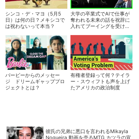
シンコ・デ・マヨ（5月5
大学の卒業式でAIで仕事が
日）は何の日？メキシコで
奪われる未来の話を祝辞に
は祝わないって本当？
入れてブーイングを受ける
有名人たち
バービーからのメッセー
有権者登録って何？テイラ
ジ ドリームギャッププロ
ー・スウィフトも声を上げ
ジェクトとは？
たアメリカの政治制度
彼氏の兄弟に悪口を言われるMikayla
Nogueira 動画を売るMTG カツラの宣