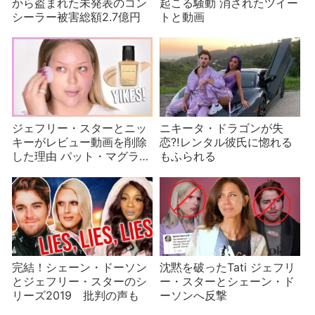
から盗まれた未発表のコン
起こる騒動 消されたツイー
シーラー被害総額2.7億円
トと動画
ジェフリー・スターとニッ
ニキータ・ドラゴンが失
キーがレビュー動画を削除
恋⁈レンタル彼氏に惚れる
した理由 パット・マグラス
もふられる
の圧力？
完結！シェーン・ドーソン
沈黙を破ったTati ジェフリ
とジェフリー・スターのシ
ー・スターとシェーン・ド
リーズ2019 批判の声も
ーソンへ反撃