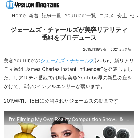
Home
新着
記事一覧
YouTuber一覧
コスメ
炎上
セ
ジェームズ・チャールズが美容リアリティ
番組をプロデュース
2019.11.18
2021.3.7
美容YouTuberの
ジェームズ・チャールズ
(20)が、新リアリ
ティ番組“James Charles Instant Influencer”を発表しまし
た。リアリティ番組では時期美容YouTube界の新星の座を
かけて、6名のインフルエンサーが競います。
2019年11月15日に公開されたジェームズの動画です。
I'm Filming My Own Reality Competition Show… & I Want YOU To Be In It!