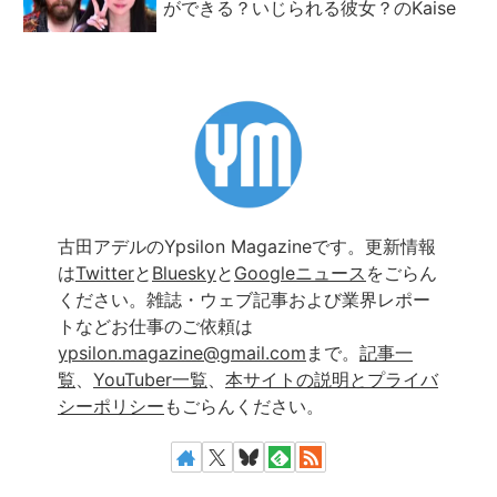
ができる？いじられる彼女？のKaise
古田アデルのYpsilon Magazineです。更新情報
は
Twitter
と
Bluesky
と
Googleニュース
をごらん
ください。雑誌・ウェブ記事および業界レポー
トなどお仕事のご依頼は
ypsilon.magazine@gmail.com
まで。
記事一
覧
、
YouTuber一覧
、
本サイトの説明とプライバ
シーポリシー
もごらんください。