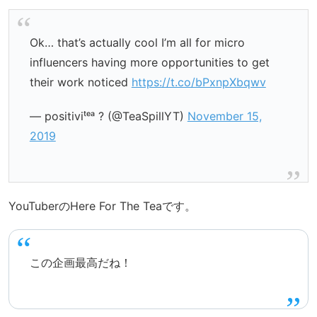
Ok… that’s actually cool I’m all for micro
influencers having more opportunities to get
their work noticed
https://t.co/bPxnpXbqwv
— positiviᵗᵉᵃ ? (@TeaSpillYT)
November 15,
2019
YouTuberのHere For The Teaです。
この企画最高だね！